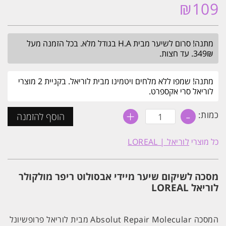
₪
109
מתנה! סרום לשיער מבית H.A בגודל מלא. בכל הזמנה מעל
349₪. עד חצות.
מתנה! שמפו ללא מלחים ויטמינו מבית לוריאל. בקניית 2 מוצרי
לוריאל סרי אקספרט.
+
-
כמות
כמות:
הוסף להזמנה
של
מסכה
מוקטנת
כל מוצרי
לוריאל | LOREAL
לשיקום
שיער
מיידי
אבסולוט
מסכה לשיקום שיער מיידי אבסולוט ריפר מולקולר
ריפר
מולקולר
לוריאל LOREAL
75ML
לוריאל
LOREAL
המסכה Absolut Repair Molecular מבית לוריאל פרופשיונל