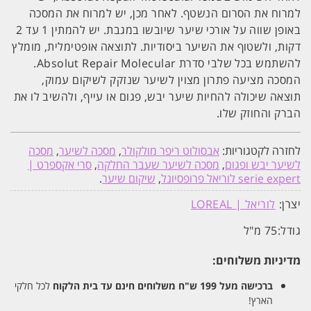
למרוח את הסרום הנשטף. לאחר מכן, יש למרוח את המסכה
באופן שווה על אורכי שיער שיובשו במגבת. יש להמתין 1 עד 2
דקות, ולשטוף את השיער ביסודיות. לתוצאה אופטימלית, מומלץ
להשתמש בכל שלבי סדרת Absolut Repair Molecular.
המסכה מציעה פתרון מצוין לשיער שנזקק לשיקום עמוק,
תוצאה שיכולה להחיות שיער יבש, פגום או עייף, ולהשיב לו את
הברק והחוזק שלו.
לחזרה לקטגוריות:
אבסולוט ריפר מולקולר
,
מסכה לשיער
,
מסכה
לשיער יבש ופגום
,
מסכה לשיער שעבר החלקה
,
סרי אקספרט |
serie expert לוריאל פרופסיונל
,
שיקום שיער
.
יצרן:
לוריאל | LOREAL
גודל:
75 מ"ל
מדיניות משלוחים:
ברכישה מעל 199 ש"ח
משלוחים חינם עד בית הלקוח
לכל חלקי
הארץ!