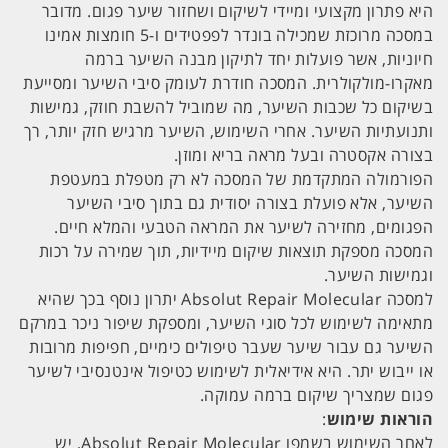
היא פתרון מקצועי ומיידי לשיקום ושחזור שיער פגום. מדובר
במסכה מרוכזת שמכילה בונדר לפפטידים ו-5 חומצות אמינו
חיוניות, אשר פועלות יחד לתיקון מבנה השיער ברמה
מאקרו-מולקולרית. המסכה חודרת לעומק סיבי השיער ומסייעת
בשיקום כל שכבות השיער, מה שמוביל להשבת חוזק, גמישות
ותנועתיות השיער. אחרי השימוש, השיער מרגיש חזק יותר, רך
בצורה אקסטרה ובעל מראה בריא ומוזן.
הפורמולה המתקדמת של המסכה לא רק מטפלת במעטפת
השיער, אלא פועלת בצורה יסודית גם בתוך סיבי השיער
הפגומים, מחזירה לשיער את המראה הטבעי והמלא חיים.
המסכה מספקת תוצאות שיקום מיידיות, תוך שמירה על רכות
וגמישות השיער.
למסכה Absolut Repair Molecular יתרון נוסף בכך שהיא
מתאימה לשימוש לכל סוגי השיער, ומספקת שיפור ניכר במרקם
השיער גם עבור שיער שעבר טיפולים כימיים, חפיפות מרובות
או ייבוש יתר. היא אידיאלית לשימוש כטיפול אינטנסיבי לשיער
פגום שמצריך שיקום ברמה עמוקה.
הוראות שימוש
:
לאחר השימוש בשמפו Absolut Repair Molecular, יש