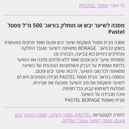
לשיער
כל מוצרי
פסטל PASTEL
יבש
בוראג'
500
מ"ל
מסכה לשיער יבש או מוחלק בוראג' 500 מ"ל פסטל
פסטל
Pastel
Pastel
מסכה מבית פסטל משקמת שיער יבש ופגום מאוד מרוכזת ומועשרת
בשמן הבוראג` BORAGE מתאימה לשיער שעבר החלקה
ותהליכים כימיים כמו צביעה, הבהרה וכו.
מטפחת שיער יבש ופגום מאוד ללא מלחים מזינה את השיער
בלחות ושומרת על הברק והאלסטיות הטבעית של השיער.
מתאימה לכל סוגי השיער. לרבות שיער יבש ופגום.
המסכה בוראג' מבית פסטל PASTEL מכילה ויטמינים חיוניים
לשיער משקמת את סיב השיער ומונעת את שבירתו.
מומלצת לשימוש קבוע בכל חפיפה.
אינה מכבידה על השיער.
מבית פאסטל PASTEL BORAGE
לחזרה לקטגוריות:
PASTEL
,
מסכה לשיער
,
מסכה לשיער יבש
ופגום
,
מסכה לשיער שעבר החלקה
.