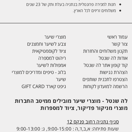
חנות למכירה פרונטלית בנתניה בעלת ותק של 23 שנים
משלוחים זריזים לכל הארץ.
עמוד ראשי
מוצרי שיער
צור קשר
צבע לשיער וחמצנים
תקנון משלוחים והחזרות
ציוד לקוסמטיקאית
אודות לה שנטל
ריהוט למספרה
קוד קופון אתר לה שנטל
אמפולות לשיער
הצהרת נגישות
בלוג - טיפים ומדריכים למוצרי
הצטרפו לתכנית שותפים
שיער
הרשמה למועדון לקוחות
גיפט קארד GIFT CARD
לה שנטל - מוצרי שיער מובילים ממיטב החברות
מוצרי מניקור פדיקור, ציוד למספרות
סניף נתניה רחוב פנקס 12
שעות פתיחה: א,ב,ד,ה : 9:00-15:00, ג: 9:00-13:00