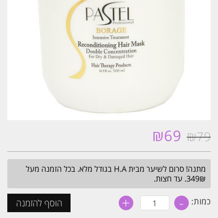
₪
69
₪
79
המחיר
המחיר
המקורי
הנוכחי
היה:
הוא:
מתנה! סרום לשיער מבית H.A בגודל מלא. בכל הזמנה מעל
₪69.
₪79.
349₪. עד חצות.
+
-
כמות
כמות:
הוסף להזמנה
של
מסכה