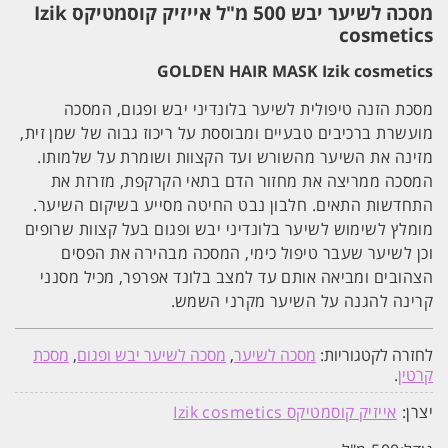
מסכה לשיער יבש 500 מ"ל אייזיק קוסמטיקס Izik
קוסמטיקס
Izik
cosmetics
cosmetics
GOLDEN HAIR MASK Izik cosmetics
מסכת הזנה טיפולית לשיער בלונדיני יבש ופגום, המסכה
מועשרת ברכיבים טבעיים ומבוססת על ריכוז גבוה של שמן זית,
מזינה את השיער מהשורש ועד הקצוות ושומרת על שלמותו.
המסכה ממריצה את מחזור הדם בתאי הקרקפת, מזרזת את
התחדשות התאים. חלבון נבט החיטה מסייע בשיקום השיער.
מומלץ לשימוש לשיער בלונדיני יבש ופגום בעל קצוות שרופים
וכן לשיער שעבר טיפול כימי, המסכה מבהירה את הפסים
הצהובים ומביאה אותם עד למצב בלונד אפרפר, מכיל מסנני
קרינה להגנה על השיער מקרני השמש.
לחזרה לקטגוריות:
מסכה לשיער
,
מסכה לשיער יבש ופגום
,
מסכת
קרטין
.
יצרן:
אייזיק קוסמטיקס Izik cosmetics