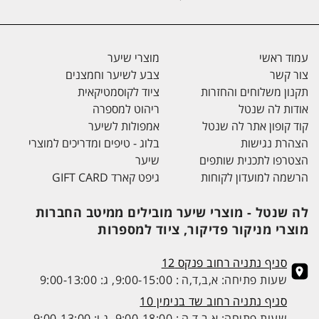
עמוד ראשי
מוצרי שיער
צור קשר
צבע לשיער וחמצנים
תקנון משלוחים והחזרות
ציוד לקוסמטיקאית
אודות לה שנטל
ריהוט למספרה
קוד קופון אתר לה שנטל
אמפולות לשיער
הצהרת נגישות
בלוג - טיפים ומדריכים למוצרי
הצטרפו לתכנית שותפים
שיער
הרשמה למועדון לקוחות
גיפט קארד GIFT CARD
לה שנטל - מוצרי שיער מובילים ממיטב החברות
מוצרי מניקור פדיקור, ציוד למספרות
סניף נתניה רחוב פנקס 12
שעות פתיחה: א,ב,ד,ה : 9:00-15:00, ג: 9:00-13:00
סניף נתניה רחוב שד בנימין 10
שעות פתיחה: א,ב,ד,ה : 9:00-18:00, ג,ו: 9:00-13:00