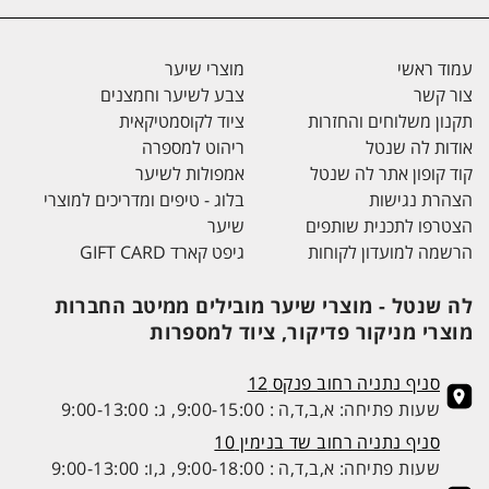
עמוד ראשי
מוצרי שיער
צור קשר
צבע לשיער וחמצנים
תקנון משלוחים והחזרות
ציוד לקוסמטיקאית
אודות לה שנטל
ריהוט למספרה
קוד קופון אתר לה שנטל
אמפולות לשיער
הצהרת נגישות
בלוג - טיפים ומדריכים למוצרי
הצטרפו לתכנית שותפים
שיער
הרשמה למועדון לקוחות
גיפט קארד GIFT CARD
לה שנטל - מוצרי שיער מובילים ממיטב החברות
מוצרי מניקור פדיקור, ציוד למספרות
סניף נתניה רחוב פנקס 12
שעות פתיחה: א,ב,ד,ה : 9:00-15:00, ג: 9:00-13:00
סניף נתניה רחוב שד בנימין 10
שעות פתיחה: א,ב,ד,ה : 9:00-18:00, ג,ו: 9:00-13:00