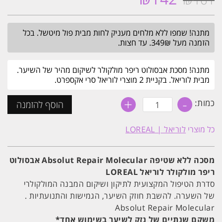
המקורי
הנוכחי
היה:
הוא:
מתנה! שמפו ללא מלחים מעניק לחות מבית פול מיטשל. בכל
₪142.
₪161.
הזמנה מעל 349₪. עד חצות.
מתנה! מסכת אבסולוט ריפר מולקולר לשיקום מהיר של השיער.
מבית לוריאל. בקניית 2 מוצרי לוריאל סרי אקספרט.
+
-
כמות
כמות:
הוסף להזמנה
של
מסכה
ללא
כל מוצרי
לוריאל | LOREAL
שטיפה
לשיקום
שיער
מיידי
מסכה ללא שטיפה Absolut Repair Molecular אבסולוט
אבסולוט
ריפר
ריפר מולקולר לוריאל LOREAL
מולקולר
סדרת הטיפול המקצועית לתיקון ושיקום המבנה המולקולרי
לוריאל
LOREAL
של השערה. להשבת חוזק השיער, הגמישות והתנועתיות .
Absolut Repair Molecular
משקם שנתיים של נזק לשיער בשימוש אחד*