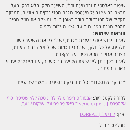
שיפור באלסטיות ובתנועתיות*. השיער חלק, מלא ברק, בעל
מראה בריא* ובעל מעטפת הגנה מפני נזקים חיצוניים. המרקם
הקליל של הפורמולה חודר באופן מיידי ומשקם את חוזק הסיב.
מספק הגנה מפני חום עד 230 מעלות צלזיוס.
הוראות שימוש:
לאחר ייבוש יסודי בעזרת מגבת, יש לחלק את השיער לשני
חלקים. על כל חלק, יש להניח כמות של לחיצה נדיבה אחת,
בצורה אחידה מהאורכים ועד הקצוות.
לאחר מכן ניתן לייבש את השיער בחופשיות, עם מייבש שיער או
באוויר הפתוח.
*בדיקה אינסטרומנטלית ובדיקת נסיינים במשך שבועיים
לחזרה לקטגוריות:
אבסולוט ריפר מולקולר
,
מסכה ללא שטיפה
,
סרי
אקספרט | serie expert לוריאל פרופסיונל
,
שיקום שיער
.
יצרן:
לוריאל | LOREAL
גודל:
100 מ"ל