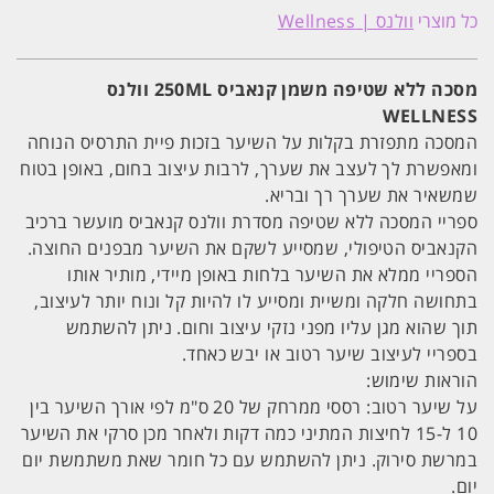
ללא
כל מוצרי
וולנס | Wellness
שטיפה
משמן
קנאביס
250ML
מסכה ללא שטיפה משמן קנאביס 250ML וולנס
וולנס
WELLNESS
WELLNESS
המסכה מתפזרת בקלות על השיער בזכות פיית התרסיס הנוחה
ומאפשרת לך לעצב את שערך, לרבות עיצוב בחום, באופן בטוח
שמשאיר את שערך רך ובריא.
ספריי המסכה ללא שטיפה מסדרת וולנס קנאביס מועשר ברכיב
הקנאביס הטיפולי, שמסייע לשקם את השיער מבפנים החוצה.
הספריי ממלא את השיער בלחות באופן מיידי, מותיר אותו
בתחושה חלקה ומשיית ומסייע לו להיות קל ונוח יותר לעיצוב,
תוך שהוא מגן עליו מפני נזקי עיצוב וחום. ניתן להשתמש
בספריי לעיצוב שיער רטוב או יבש כאחד.
הוראות שימוש:
על שיער רטוב: רססי ממרחק של 20 ס"מ לפי אורך השיער בין
10 ל-15 לחיצות המתיני כמה דקות ולאחר מכן סרקי את השיער
במרשת סירוק. ניתן להשתמש עם כל חומר שאת משתמשת יום
יום.