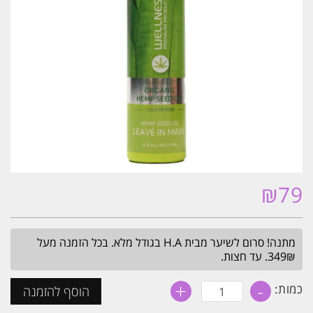
₪
79
מתנה! סרום לשיער מבית H.A בגודל מלא. בכל הזמנה מעל
349₪. עד חצות.
+
-
כמות
כמות:
הוסף להזמנה
של
מסכה