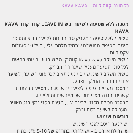
ללא
כל מוצרי
קווה קווה | KAVA KAVA
שטיפה
לשיער
יבש
LEAVE
מסכה ללא שטיפה לשיער יבש LEAVE IN קווה קווה KAVA
IN
KAVA
קווה
קווה
טיפול ללא שטיפה המעניק 10 יתרונות לשיער בריא ומטופח
KAVA
KAVA
היטב. הטיפול המושלם שתמיד חלמת עליו, בעל 10 פעולות
אקטיביות
טיפול משקם Kava kava קווה קווה לשימוש יום יומי מתאים
לכל סוגי השיער מעניק שיער רך ומבריק.
טיפול משקם לשימוש יום יומי מתאים לכל סוגי השיער, לשיער
אחרי הבהרה, החלקה וצבע.
המסכה מעניקה טיפול לשיער יבש ופגום, מסייעת בהתרת
קשרים והגנה מפני חום של מייבשים ומחליקים.
המסכה מכילה מסנני קרינה UV, מגינה מפני נזקי מזג האוויר
ומעניקה לשיער רכות וברק.
הוראות שימוש:
יש לנער היטב לפני השימוש.
שיער לח או רטוב – יש להתיז במרחק של 5-10 ס"מ כמות