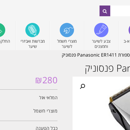
א-ב
צבע לשיער
מוצרי חשמל
מברשות ואביזרי
החלקה
וחמצנים
לשיער
שיער
Panasoni פנסוניק
₪
280
המלאי אזל
מוצרי חשמל
כבל הטענה