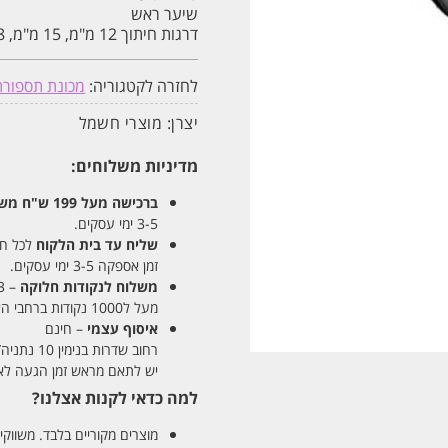
שיער ראש
דרגות חיתוך 12 מ"מ, 15 מ"מ, 18 מ"מ, 9 מ"מ, 6 מ"מ, 3 מ"מ
לחזרה לקטגוריה:
מכונת תספורת 
יצרן:
מוצרי חשמל
מדיניות משלוחים:
ברכישה מעל 199 ש"ח
משלו
3-5 ימי עסקים.
שליח עד בית הלקוח
לכל חלקי
זמן אספקה 3-5 ימי עסקים.
משלוח לנקודות חלוקה
– 13 ש"ח
מעל ל1000 נקודות ברחבי הארץ. זמן אספקה 5-8 ימי עסקים.
איסוף עצמי
– חינם
רחוב שדרות בנימין 10 נתניה/ רחוב פנקס 12 נתניה – לבחירתכם
יש לתאם מראש זמן הגעה לאיסוף עצ
למה כדאי לקנות אצלנו?
מוצרים מקוריים בלבד. משווקים