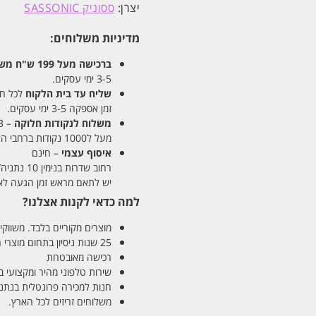
יצרן:
ססוניק SASSONIC
מדיניות משלוחים:
ברכישה מעל 199 ש"ח
משלו
3-5 ימי עסקים.
שליח עד בית הלקוח
לכל חלקי
זמן אספקה 3-5 ימי עסקים.
משלוח לנקודות חלוקה
– 13 ש"ח
מעל ל1000 נקודות ברחבי הארץ. זמן אספקה 5-8 ימי עסקים.
איסוף עצמי
– חינם
רחוב שדרות בנימין 10 נתניה/ רחוב פנקס 12 נתניה – לבחירתכם
יש לתאם מראש זמן הגעה לאיסוף עצ
למה כדאי לקנות אצלנו?
מוצרים מקוריים בלבד. משווקים
25 שנות ניסיון בתחום מוצרי השיער והטיפוח
רכישה מאובטחת
שירות טלפוני מהיר ומקצועי 
חנות למכירה פרונטלית בנתניה בע
משלוחים זריזים לכל הארץ.