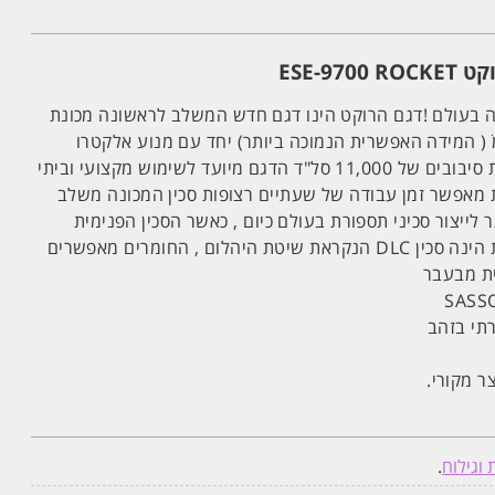
וקט
-9700 ROCKET
ESE
ה בעולם !דגם הרוקט הינו דגם חדש המשלב לראשונה מכונת
במידת סכין של 0.1 מ"מ ׁׁ( המידה האפשרית הנמוכה ביותר) יחד עם מנוע אלקטרו
מגנטי עצמתי במיוחד במהירות סיבובים של 11,000 סל"ד הדגם מיועד לשימוש מקצועי וביתי
ן טעינה של כ-90 דקות מאפשר זמן עבודה של שעתיים רצופות סכין המכונה משלב
לייצור סכיני תספורת בעולם כיום , כאשר הסכין הפנימית
מצופה טיטניום ואילו החיצונית הינה סכין DLC הנקראת שיטת היהלום , החומרים מאפשרים
ית מבעבר
ר מקורי.
וגילוח
.