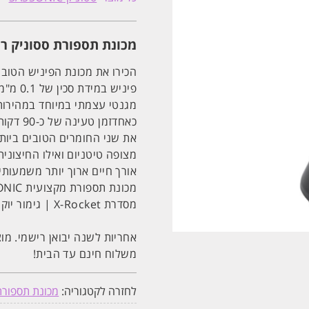
ססוניק
רוקט
ROCKET
SASSONIC
מכונת תספורת ססוניק ר
ESE9700
ווקס
מתנה
הכירו את מכונת הפיניש הטוב
פיניש 
כאחדזמ
את שני החומרים הטובים ביותר 
אורך חיים ארוך יותר משמעות
מכונת תספורת מקצועית SASSONIC
מסדרת X-Rocket | גימור יוקרתי בזהב
אחריות לשנה יבואן רישמי. מוצ
משלוח חינם עד הבית!
לחזרה לקטגוריה:
מכונת תספורת 