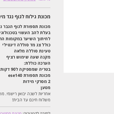
לשיער
ולגוף
נגד
מים
מכונת גילוח לגוף נגד מים ssonic ese140
Sassonic
ese140
ססוניק
מכונת תספורת לגוף הגבר נג
בעלת להב העשוי בטכנולוגיה
לחיתוך השיער במקומות הרג
כולל צג מד סוללה דיגטילי
טעינת סוללה מלאה
מקנה שעה שימוש רציף
הערכה כוללת:
בטריה שמספיקה ל90 דקות שימוש
מכונת תספורת ese140
2 מסרקי מידות
מטען
אחריות לשנה יבואן רישמי. מוצ
משלוח חינם עד הבית!
לחזרה לקטגוריה:
מכונת תספורת 