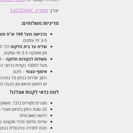
יצרן:
ססוניק SASSONIC
מדיניות משלוחים:
ברכישה מעל 199 ש"ח
משלו
3-5 ימי עסקים.
שליח עד בית הלקוח
לכל חלקי
זמן אספקה 3-5 ימי עסקים.
משלוח לנקודות חלוקה
– 13 ש"ח
מעל ל1000 נקודות ברחבי הארץ. זמן אספקה 5-8 ימי עסקים.
איסוף עצמי
– חינם
רחוב שדרות בנימין 10 נתניה/ רחוב פנקס 12 נתניה – לבחירתכם
יש לתאם מראש זמן הגעה לאיסוף עצ
למה כדאי לקנות אצלנו?
מוצרים מקוריים בלבד. משווקים
25 שנות ניסיון בתחום מוצרי השיער והטיפוח
רכישה מאובטחת
שירות טלפוני מהיר ומקצועי 
חנות למכירה פרונטלית בנתניה בע