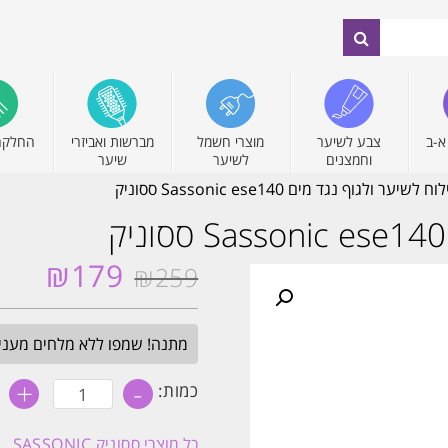
א-ב
צבע לשיער
מוצרי חשמל
מברשות ואביזרי
החלקה
וחמצנים
לשיער
שיער
יער ולגוף נגד מים Sassonic ese140 ססוניק
₪
179
₪
259
המחיר
המחיר
המקורי
הנוכחי
היה:
הוא:
מתנה! שמפו ללא מלחים מעניק לחות 
₪179.
₪259.
+
-
כמות
כמות:
של
מכונת
גילוח
כל מוצרי
ססוניק SASSONIC