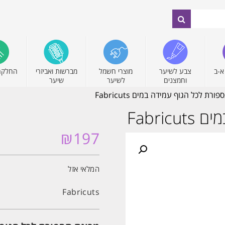
א-ב
צבע לשיער
מוצרי חשמל
מברשות ואביזרי
החלקה
וחמצנים
לשיער
שיער
רת לכל הגוף עמידה במים Fabricuts
Fabri
₪
197
המלאי אזל
Fabricuts