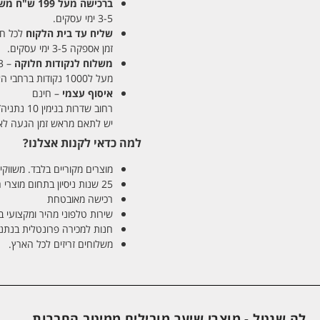
ברכישה מעל 199 ש"ח
משלו
3-5 ימי עסקים.
שליח עד בית הלקוח
לכל חלקי
זמן אספקה 3-5 ימי עסקים.
משלוח לנקודות חלוקה
– 13 ש"ח
מעל ל1000 נקודות ברחבי הארץ. זמן אספקה 5-8 ימי עסקים.
איסוף עצמי
– חינם
רחוב שדרות בנימין 10 נתניה/ רחוב פנקס 12 נתניה – לבחירתכם
יש לתאם מראש זמן הגעה לאיסוף עצ
למה כדאי לקנות אצלנו?
מוצרים מקוריים בלבד. משווקים
25 שנות ניסיון בתחום מוצרי השיער והטיפוח
רכישה מאובטחת
שירות טלפוני מהיר ומקצועי 
חנות למכירה פרונטלית בנתניה בע
משלוחים זריזים לכל הארץ.
לה שנטל - מוצרי שיער מובילים ממיטב החברות