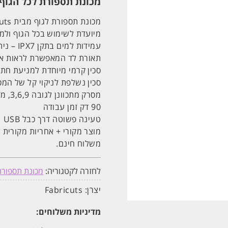
מכונת תספורת לכל הגוף עמידה
מכונת תספורת לגוף מבית Fabricuts!
מיועדת לשימוש בכל הגוף ולמק
עמידות למים בתקן IPX7 – ניתן להתקלח עם המכונה!
תאורת לד המאפשרת לראות את
סכין קרמי מיוחדת למניעת חתכ
סכין נשלפת לניקוי קל של המכ
מסרק מתכוונן לגובה 3,6,9, מ"מ
90 דק זמן עבודה
טעינה פשוטה דרך כבל USB
מוצר מקורי + אחריות מקורית 
משלוח חינם.
לחזרה לקטגוריה:
מכונת תספורת 
יצרן:
Fabricuts
מדיניות משלוחים: