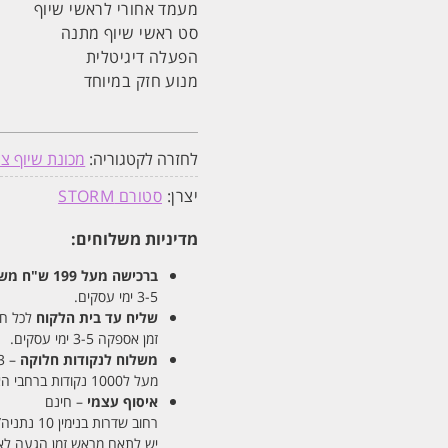
מעמד אחורי לראשי שיוף
סט ראשי שיוף מתנה
הפעלה דיגיטלית
מנוע חזק במיוחד
לחזרה לקטגוריה:
מכונת שיוף צי
יצרן:
סטורם STORM
מדיניות משלוחים:
ברכישה מעל 199 ש"ח
משלו
3-5 ימי עסקים.
שליח עד בית הלקוח
לכל חלקי
זמן אספקה 3-5 ימי עסקים.
משלוח לנקודות חלוקה
– 13 ש"ח
מעל ל1000 נקודות ברחבי הארץ. זמן אספקה 5-8 ימי עסקים.
איסוף עצמי
– חינם
רחוב שדרות בנימין 10 נתניה/ רחוב פנקס 12 נתניה – לבחירתכם
יש לתאם מראש זמן הגעה לאיסוף עצ