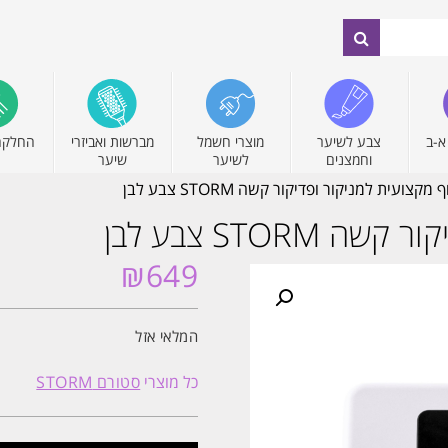
א-ב
צבע לשיער
מוצרי חשמל
מברשות ואביזרי
החלקה
וחמצנים
לשיער
שיער
קצועית למניקור ופדיקור קשה STORM צבע לבן
STOR צבע לבן
₪
649
המלאי אזל
כל מוצרי
סטורם STORM