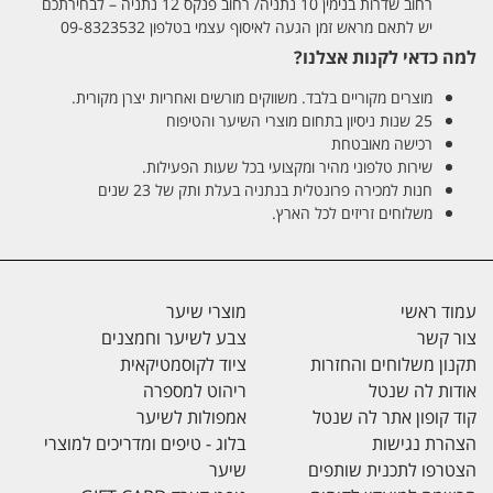
רחוב שדרות בנימין 10 נתניה/ רחוב פנקס 12 נתניה – לבחירתכם
יש לתאם מראש זמן הגעה לאיסוף עצמי בטלפון 09-8323532
למה כדאי לקנות אצלנו?
מוצרים מקוריים בלבד. משווקים מורשים ואחריות יצרן מקורית.
25 שנות ניסיון בתחום מוצרי השיער והטיפוח
רכישה מאובטחת
שירות טלפוני מהיר ומקצועי בכל שעות הפעילות.
חנות למכירה פרונטלית בנתניה בעלת ותק של 23 שנים
משלוחים זריזים לכל הארץ.
עמוד ראשי
מוצרי שיער
צור קשר
צבע לשיער וחמצנים
תקנון משלוחים והחזרות
ציוד לקוסמטיקאית
אודות לה שנטל
ריהוט למספרה
קוד קופון אתר לה שנטל
אמפולות לשיער
הצהרת נגישות
בלוג - טיפים ומדריכים למוצרי
הצטרפו לתכנית שותפים
שיער