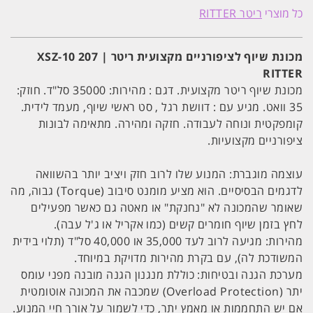
שיוף
כל מוצרי
ריטר RITTER
לציפורניים
מקצועית
ריטר
|
מכונת שיוף לציפורניים מקצועית ריטר | XSZ-10 207
XSZ-
10
RITTER
207
מכונת שיוף ריטר מקצועית. דגם : מהירות: 35000 סל"ד. חוזק:
RITTER
35 וואט. מגיע עם : דוושת רגל , סט ראשי שיוף, מעמד לידית.
קומפקטית ונוחה לעבודה. חזקה ומהירה. מתאימה לבונות
ציפורניים מקצועיות.
עוצמה מוגברת: המנוע שלו לרוב חזק ויציב יותר בהשוואה
לדגמים הבסיסיים. הוא מציע מומנט סיבוב (Torque) גבוה, מה
שאומר שהמכונה לא "נחנקת" או מאטה גם כאשר מפעילים
לחץ בזמן שיוף חומרים קשים (כמו אקריל או ג'ל עבה).
מהירות: מגיעה לרוב לעד 35,000 או 40,000 סל"ד (תלוי בידית
המשודכת לה), עם בקרת מהירות מדויקת במיוחד.
מערכת הגנה ובטיחות: כוללת מנגנון הגנה מובנה מפני עומס
יתר (Overload Protection) שמכבה את המכונה אוטומטית
אם יש התחממות או מאמץ יתר, כדי לשמור על אורך חיי המנוע.