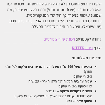
שקט ויציבות: מתוכננת לעבודה רציפה במספרות ומכונים, עם
אפס רעידות ביד (Vibration-free) ורמת רעש מינימלית, מה
שמונע עייפות במפרק כף היד של המניקוריסטית.
נוחות עבודה: כפתורי הפעלה מוגנים מאבק, בורר כיוון סיבוב
(ימין/שמאל), ואפשרות חיבור לרגלית הפעלה.
לחזרה לקטגוריה:
מכונת שיוף ציפורניים
.
יצרן:
ריטר RITTER
מדיניות משלוחים:
ברכישה מעל 199 ש"ח
משלוחים חינם עד בית הלקוח
לכל חלקי
הארץ!
3-5 ימי עסקים.
שליח עד בית הלקוח
לכל חלקי הארץ – 23 ש"ח
זמן אספקה 3-5 ימי עסקים.
משלוח לנקודות חלוקה
– 13 ש"ח
מעל ל1000 נקודות ברחבי הארץ. זמן אספקה 5-8 ימי עסקים.
איסוף עצמי
– חינם