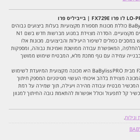
סדרת FXONE מבית BaBylissPRO כוללת מכונות תספורת מקצועיות בעלות ביצועים גבוהים
המיועדות למעצבי שיער וספרים מקצועיים. הסדרה מצוידת במנוע מברשות חדש בשם N1
brus, המשתמש במסבים כפולים לשיפור היעילות והביצועים. מכונות אלו
 להחלפה, המאפשרת עבודה ממושכת ואמינות גבוהה, ומספקות
ת בבנייה עמידה עם גוף מתכת מלא, המבטיח שימוש ממושך
מכונת התספורת מדגם FX729E מבית BaBylissPRO היא מכונה מקצועית המיועדת לשימוש
המכונה מצוידת בלהב איכותי העשוי מטיטניום המספק חיתוך
 המכשיר מבטיח עבודה מהירה ויעילה, תוך שמירה על רמת
כשיר קל לתפעול וכולל אפשרות להתאמת גובה החיתוך למגוון
וגילוח
.