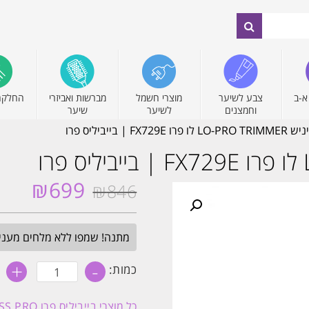
א-ב
צבע לשיער
מוצרי חשמל
מברשות ואביזרי
החלקה
וחמצנים
לשיער
שיער
FX7 | בייביליס פרו
₪
699
₪
846
המחיר
המחיר
המקורי
הנוכחי
היה:
הוא:
מתנה! שמפו ללא מלחים מעניק לחות 
₪699.
₪846.
+
-
כמות
כמות:
של
מכונת
פיניש
כל מוצרי
בייביליס פרו BABYLISS PRO