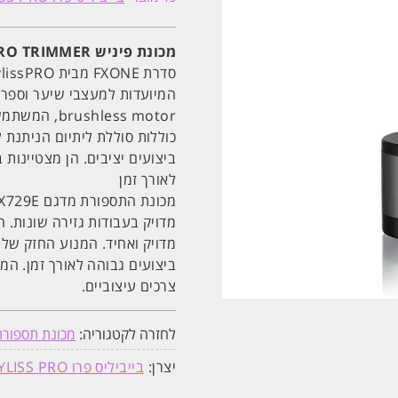
LO-
PRO
TRIMMER
לו
מכונת פיניש LO-PRO TRIMMER לו פרו FX729E | בייביליס פרו
פרו
FX729E
|
בייביליס
פרו
hless motor
כוללות סוללת ליתיום הניתנת
ביצועים יציבים. הן מצטיינו
לאורך זמן
מדויק בעבודות גזירה שונות. 
מדויק ואחיד. המנוע החזק של
ביצועים גבוהה לאורך זמן. המ
צרכים עיצוביים.
לחזרה לקטגוריה:
מכונת תספורת 
יצרן:
בייביליס פרו BABYLISS PRO