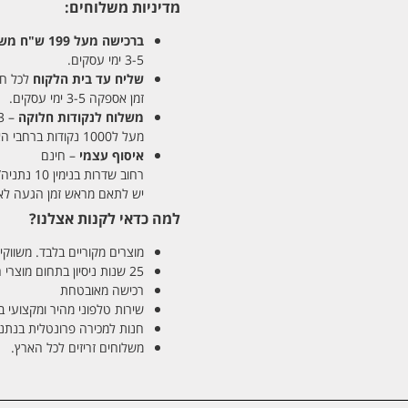
מדיניות משלוחים:
ברכישה מעל 199 ש"ח
משלו
3-5 ימי עסקים.
שליח עד בית הלקוח
לכל חלקי
זמן אספקה 3-5 ימי עסקים.
משלוח לנקודות חלוקה
– 13 ש"ח
מעל ל1000 נקודות ברחבי הארץ. זמן אספקה 5-8 ימי עסקים.
איסוף עצמי
– חינם
רחוב שדרות בנימין 10 נתניה/ רחוב פנקס 12 נתניה – לבחירתכם
יש לתאם מראש זמן הגעה לאיסוף עצ
למה כדאי לקנות אצלנו?
מוצרים מקוריים בלבד. משווקים
25 שנות ניסיון בתחום מוצרי השיער והטיפוח
רכישה מאובטחת
שירות טלפוני מהיר ומקצועי 
חנות למכירה פרונטלית בנתניה בע
משלוחים זריזים לכל הארץ.