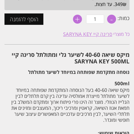
349₪. עד חצות.
+
-
כמות
כמות:
הוסף להזמנה
של
מיקס
שיאה
כל מוצרי
סרינה קיי SARYNA KEY
40-
60
לשיער
גלי
מיקס שיאה 40-60 לשיער גלי ומתולתל סרינה קיי
ומתולתל
סרינה
SARYNA KEY 500ML
קיי
SARYNA
נוסחה מתקדמת שפותחה במיוחד לשיער מתולתל
KEY
500ML
500ml
מיקס שיאה 40-60 בעל הנוסחה המתקדמת שפותחה במיוחד
לשיער מתולתל מייצרת אמולסיה עדינה בין קרם תלתלים לבין
הגלייז הנוזלי. מוצר זה הינו פרי פיתוח ארוך ומתקדם המשלב בין
חמאת אגוז השיאה, קראטין ומרכיבי ריכוך, המעצבים ומזינים את
תלתלי השיער, לבין מרכיבים עדכניים המאפשרים עיצוב שיער
חופשי ומוגדר.
הוראות שימוש: