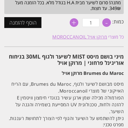
מתנה! סרום לשיער מבית H.A בגודל מלא. בכל הזמנה מעל
349₪. עד חצות.
+
-
כמות
כמות:
הוסף להזמנה
של
מיני
בושם
כל מוצרי
מרוקן אויל MOROCCANOIL
מיסט
MIST
לשיער
ולגוף
מיני בושם מיסט MIST לשיער ולגוף 30ML בניחוח
30ML
בניחוח
אוריגינל פרחוני | מרוקן אויל
אוריגינל
פרחוני
Brumes du Maroc מרוקן אויל
|
מרוקן
מיסט מבושם לשיער ולגוף, Brumes du Maroc, עם הריח
אויל
האייקוני של מוצרי Moroccanoil.
הפורמולה מכילה שמן ארגן עשיר בנוגדי חימצון וויטמין E
להזנה ולחות, טכנולוגית UV המסייעת בשמירה והגנה על
השיער.
ניתן להשתמש על השיער והגוף לפי הצורך לתחושת רעננות.
מפרט טכני: