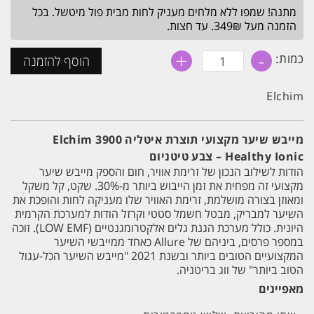
מתנה! שמפו ללא מלחים מעניק לחות מבית פול מיטשל. בכל
הזמנה מעל 349₪. עד חצות.
+
-
כמות
כמות:
הוסף להזמנה
של
מייבש
שיער
Elchim
מקצועי
תוצרת
איטליה
3900
מייבש שיער מקצועי תוצרת איטליה 3900 Elchim
Elchim
Healthy Ionic – צבע טיטניום
Healthy
Ionic
הודות לשילוב הנכון של זרימת אוויר, חום והספק מייבש שיער
-
מקצועי זה מפחית את זמן הייבוש ביותר מ-30%. שקט, קל משקל
צבע
ומאוזן בצורה מושלמת, זרימת האוויר שלו מעניקה לחות והופכת את
טיטניום
השיער למבריק, מבטל חשמל סטטי וקרזל הודות למערכת הקרמית
היונית. כולל מערכת הגנת גלים אלקטרומגנטיים (LOW EMF). זוכה
במספר פרסים, ביניהם של Allure כאחד ממייבשי השיער
המקצועיים הטובים ביותר ובשנת 2021 "מייבש השיער הכל-עגול
הטוב ביותר" של ווג בריטניה.
מאפיינים