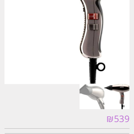
₪
539