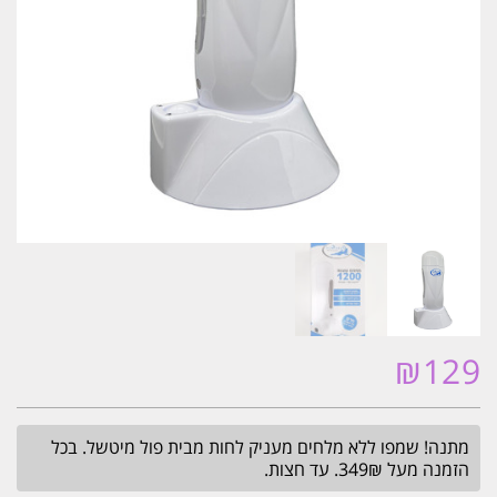
₪
129
מתנה! שמפו ללא מלחים מעניק לחות מבית פול מיטשל. בכל
הזמנה מעל 349₪. עד חצות.