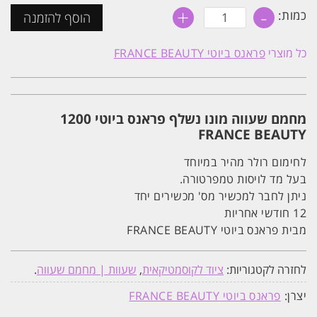
+
-
כמות
כמות:
הוסף להזמנה
של
מחמם
שעווה
כל מוצרי
פראנס ביוטי FRANCE BEAUTY
רולר
נשלף
פראנס
ביוטי
1200
מחמם שעווה מונו נשלף פראנס ביוטי 1200
FRANCE BEAUTY
לחימום רולר מהיר במיוחד
​​​​בעל מד לויסות טמפרטורה.
ניתן לחבר למכשיר מס' מכשירים יחד
12 חודשי אחריות
מבית פראנס ביוטי FRANCE BEAUTY
לחזרה לקטגוריות:
ציוד לקוסמטיקאית
,
שעוות | מחמם שעווה
.
יצרן:
פראנס ביוטי FRANCE BEAUTY