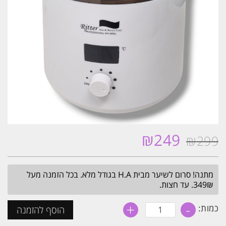
₪
249
₪
299
המחיר
המחיר
המקורי
הנוכחי
היה:
הוא:
מתנה! סרום לשיער מבית H.A בגודל מלא. בכל הזמנה מעל
₪249.
₪299.
349₪. עד חצות.
+
-
כמות
כמות:
הוסף להזמנה
של
מחמם