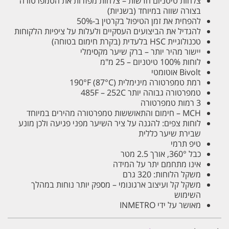
צלחות טיטניום חדשות – צלחות מפזרות את הטמפרטורה
בצורה שווה במיוחד (בשניות)
להפחית את זמן הטיפול בקרטין ב-50%
להגדיל את הביצועים העסקיים ולעלות על ציפיות הלקוחות
טכנולוגיית HSC בלעדית (בקרת חימום בטוחה)
יישור מהיר יותר – ברק שיער מקסימלי
לוחות 100% טיטניום – 25 מ"מ
Bivolt אוטומטי
רמת טמפרטורה מינימלית 190°F (87°C)
טמפרטורה גבוהה יותר 485F – 252C
3 רמות טמפרטורה
MCH – חימום והתאוששות טמפרטורה מהירים במיוחד
לוחות צפים: להגנה על ציר השיער מפני פגיעה ולכן מונע
שבירת שיער כללית
טיפ תרמי
כבל 360°, אורך 2.5 מטר
אינו מתחמם יתר על המידה
משקל הלוחות: 320 גרם
משקל קל ועיצוב ארגונומי – מספק יותר נוחות במהלך
השימוש
מאושר על ידי INMETRO