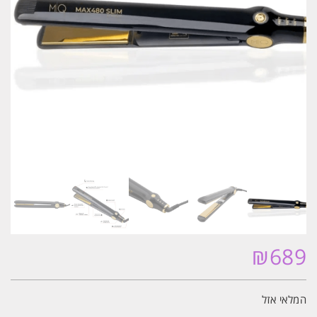
₪
689
המלאי אזל