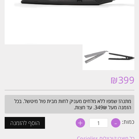
₪
399
מתנה! שמפו ללא מלחים מעניק לחות מבית פול מיטשל. בכל
הזמנה מעל 349₪. עד חצות.
+
-
כמות
כמות:
הוסף להזמנה
של
מחליק
שיער
כל מוצרי
קוריוליס Corioliss