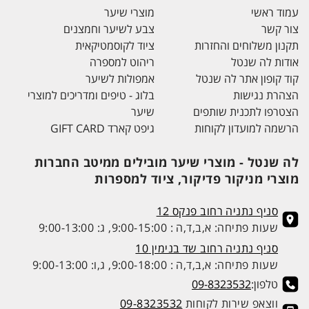
עמוד ראשי
מוצרי שיער
צור קשר
צבע לשיער וחמצנים
תקנון משלוחים והחזרות
ציוד לקוסמטיקאית
אודות לה שנטל
ריהוט למספרה
קוד קופון אתר לה שנטל
אמפולות לשיער
הצהרת נגישות
בלוג - טיפים ומדריכים למוצרי
הצטרפו לתכנית שותפים
שיער
הרשמה למועדון לקוחות
גיפט קארד GIFT CARD
לה שנטל - מוצרי שיער מובילים ממיטב החברות
מוצרי מניקור פדיקור, ציוד למספרות
סניף נתניה רחוב פנקס 12
שעות פתיחה: א,ב,ד,ה : 9:00-15:00, ג: 9:00-13:00
סניף נתניה רחוב שד בנימין 10
שעות פתיחה: א,ב,ד,ה : 9:00-18:00, ג,ו: 9:00-13:00
טלפון:
09-8323532
ווצאפ שירות לקוחות
09-8323532