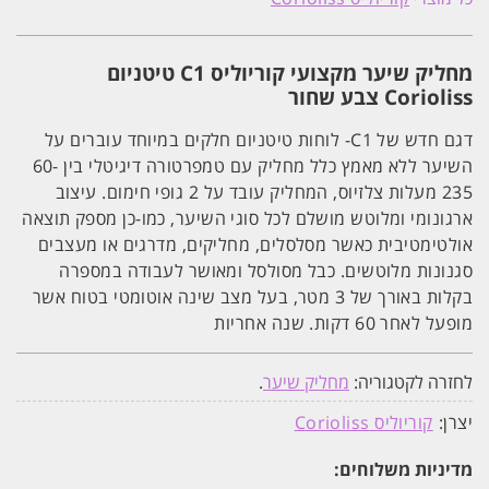
מקצועי
קוריוליס
C1
טיטניום
מחליק שיער מקצועי קוריוליס C1 טיטניום
Corioliss
צבע
Corioliss צבע שחור
שחור
דגם חדש של C1- לוחות טיטניום חלקים במיוחד עוברים על
השיער ללא מאמץ כלל מחליק עם טמפרטורה דיגיטלי בין 60-
235 מעלות צלזיוס, המחליק עובד על 2 גופי חימום. עיצוב
ארגונומי ומלוטש מושלם לכל סוגי השיער, כמו-כן מספק תוצאה
אולטימטיבית כאשר מסלסלים, מחליקים, מדרגים או מעצבים
סגנונות מלוטשים. כבל מסולסל ומאושר לעבודה במספרה
בקלות באורך של 3 מטר, בעל מצב שינה אוטומטי בטוח אשר
מופעל לאחר 60 דקות. שנה אחריות
לחזרה לקטגוריה:
מחליק שיער
.
יצרן:
קוריוליס Corioliss
מדיניות משלוחים: