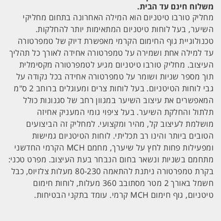
משלוח חינם עד הבית.
מחליק טורבו טיטניום הוא המילה האחרונה בתחום מחליקי
השיער, בעל לוחות טיטניום המתאימות יותר להחלקות.
טכנולוגיית גוף החימום הקרמי מאפשרת דיוק של טמפרטורה
עד למילה אחת ושמירה על טמפרטורה אחידה לאורך כל תהליך
העיצוב. מחליק טורבו טיטניום מגיע לטמפרטורה מקסימלית
תוך מספר שניות ושומר על טמפרטורה אחידה בכל נקודה על
גבי לוחות הטיטניום. בעל לוחות צרים ומעוגלים ברוחב 2 ס"מ
המאפשרים את עיצוב השיער במגוון רחב של סגנונות כולל
תלתול והחלקת השיער. בעל ציפוי גומי המעניק אחיזה
מושלמת לעיצוב קל, מהיר ומקצועי. למחליק זה הביצועים
הטובים ביותר והינו רב תכליתי. לוחות הטיטניום גמישות
ומפעילות פחות לחץ על שיערך, מחמם MCH הקרמי החדשני
מתחמם בשניות ונשאר בחום הנבחר בעת העיצוב. מפרט טכני:
בקרת טמפרטורה ניתנת להתאמה 80-230 מעלות צלזיוס, כבל
חשמל באורך 2 מטר מסתובב 360 מעלות, לוחות חימום
טיטניום, גוף חימום MCH קרמי. עומד בתקני הבטיחות.