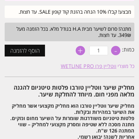
מבצע! קבלו 10% הנחה בהזנת קוד קופון SALE. עד חצות.
מתנה! סרום לשיער מבית H.A בגודל מלא. בכל הזמנה מעל
349₪. עד חצות.
+
-
כמות
כמות:
הוסף להזמנה
של
מחליק
שיער
כל מוצרי
ווטליין פרו WETLINE PRO
ווטליין
טורבו
טיטניום
Wetline
מחליק שיער ווטליין טורבו פלטות טיטניום להגנה
Pro
Turbo
מלאה מפני חום. מיוחד להחלקת שיער.
מחליק שיער ווטליין טורבו הוא מחליק מקצועי אשר מחליק
את השיער במהירות ובקלות.
פלטות טיטניום משודרגות שומרות על השיער מחום ונזקים.
מתנה מסכה ללא שטיפה ומסרק מקצועי למחליק – שווי
המתנה 126 ש"ח.
אחריות לשנה! יבואן רשמי.