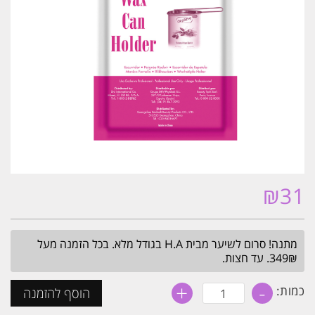
₪
31
מתנה! סרום לשיער מבית H.A בגודל מלא. בכל הזמנה מעל
349₪. עד חצות.
+
-
כמות
כמות:
הוסף להזמנה
של
מחזיק