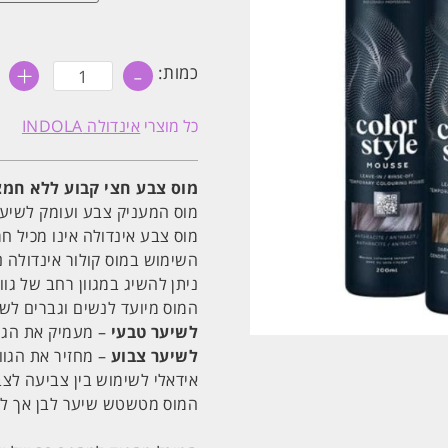
+
-
כמות
כמות:
של
מוס
צבע
כל מוצרי
אינדולה INDOLA
חצי
קבוע
ללא
חמצן
מוס צבע חצי קבוע ללא חמצן לח
לחיזוק
הגוון
מוס המעניק צבע ועומק לשיער
וטישטוש
מוס צבע אינדולה אינו מכיל חמצ
שיער
לבן
השימוש במוס קולור אינדולה נו
|
ניתן להשיג במגוון רחב של גוונ
אינדולה
INDOLA
המוס מיועד לנשים וגברים לשי
לשיער טבעי
– מעמיק את הגוו
לשיער צבוע
– מחזיר את הגוו
אידאלי לשימוש בין צביעה לצב
המוס מטשטש שיער לבן אך לא ניתן לה