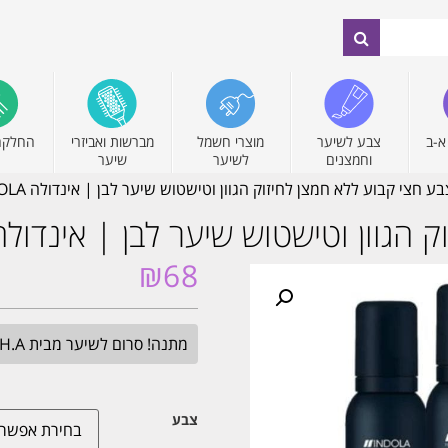
א-ב
צבע לשיער
מוצרי חשמל
מברשות ואביזרי
החלקה
וחמצנים
לשיער
שיער
ע חצי קבוע ללא חמצן לחיזוק הגוון וטישטוש שיער לבן | אינדולה INDOLA
גוון וטישטוש שיער לבן | אינדולה NDOLA
₪
68
מתנה! סרום לשיער מבית H.A בגודל מלא. בכל הזמנה מעל 349₪. עד חצות.
צבע