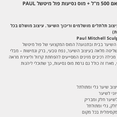
מוס לשיער סקלפטינג פואם 500 מ"ל + מוס נסיעות פול מיטשל PAUL
יצוב תלתלים מושלמים וריכוך השיער.
עיצוב מושלם בכל
Paul Mitchell Scul
השיער בבית ובתנועה? המוס המקצועי של פול מיטשל
S מעניק לך שליטה מלאה בעיצוב השיער, נפח טבעי, ברק וגמישות – מבלי
מכילה רכיבים מזינים המסייעים להפחתת קרזול וליצירת מראה
, מארז זה כולל גם גרסת מוס נסיעות, כך שתוכלי ליהנות
וב שיער גלי ומתולתל
ני לשיער
שיער חלק ומבריק
לק, גלי ומתולתל
מקסימלית בכל מקום