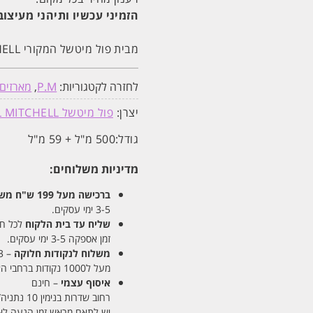
הזמיני עכשיו ותיהני מעיצוב
מבית פול מיטשל המקורי PAUL MITCHELL ! הזהרו מחיקויים
לחזרה לקטגוריות:
P.M
,
מארזים
יצרן:
פול מיטשל PAUL MITCHELL
גודל:
500 מ"ל + 59 מ"ל
מדיניות משלוחים:
ברכישה מעל 199 ש"ח
משלו
3-5 ימי עסקים.
שליח עד בית הלקוח
לכל חלקי
זמן אספקה 3-5 ימי עסקים.
משלוח לנקודות חלוקה
– 13 ש"ח
מעל ל1000 נקודות ברחבי הארץ. זמן אספקה 5-8 ימי עסקים.
איסוף עצמי
– חינם
רחוב שדרות בנימין 10 נתניה/ רחוב פנקס 12 נתניה – לבחירתכם
יש לתאם מראש זמן הגעה לאיסוף עצ