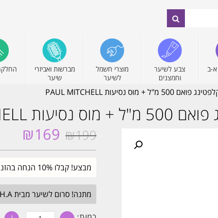
א-ב
צבע לשיער
מוצרי חשמל
מברשות ואביזרי
החלקה
וחמצנים
לשיער
שיער
וס נסיעות PAUL MITCHELL
PAUL MITCHEL
₪
169
₪
199
המחיר
המחיר
המקורי
הנוכחי
היה:
הוא:
מבצע! קבלו 10% הנחה בהזנת קוד קופון SALE. עד חצות.
₪169.
₪199.
מתנה! סרום לשיער מבית H.A בגודל מלא. בכל הזמנה מעל 349₪. עד חצות.
כמות
כמות: