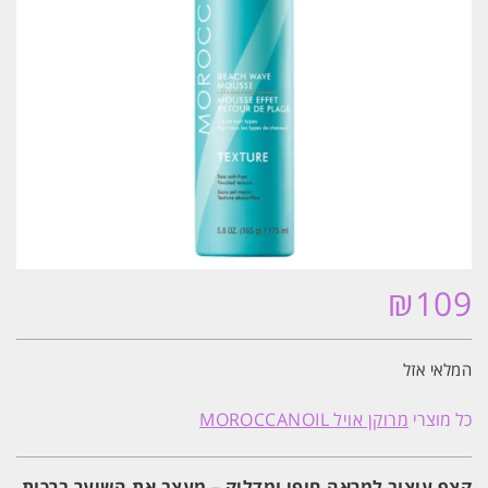
₪
109
המלאי אזל
כל מוצרי
מרוקן אויל MOROCCANOIL
קצף עיצוב למראה חופי ומדליק – מעצב את השיער ברכות