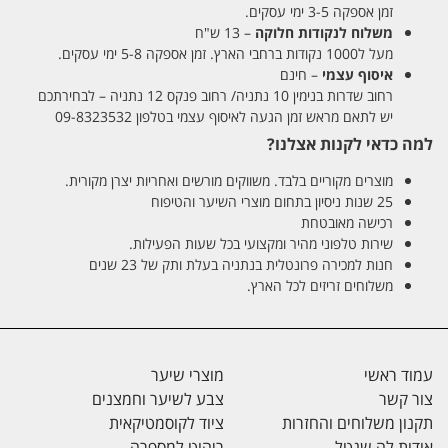
זמן אספקה 3-5 ימי עסקים.
משלוח לנקודות חלוקה
– 13 ש"ח
מעל ל1000 נקודות ברחבי הארץ. זמן אספקה 5-8 ימי עסקים.
איסוף עצמי
– חינם
רחוב שדרות בנימין 10 נתניה/ רחוב פנקס 12 נתניה – לבחירתכם
יש לתאם מראש זמן הגעה לאיסוף עצמי בטלפון 09-8323532
למה כדאי לקנות אצלנו?
מוצרים מקוריים בלבד. משווקים מורשים ואחריות יצרן מקורית.
25 שנות ניסיון בתחום מוצרי השיער והטיפוח
רכישה מאובטחת
שירות טלפוני מהיר ומקצועי בכל שעות הפעילות.
חנות למכירה פרונטלית בנתניה בעלת ותק של 23 שנים
משלוחים זריזים לכל הארץ.
עמוד ראשי
מוצרי שיער
צור קשר
צבע לשיער וחמצנים
תקנון משלוחים והחזרות
ציוד לקוסמטיקאית
אודות לה שנטל
ריהוט למספרה