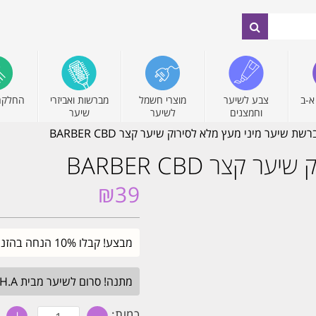
א-ב
צבע לשיער
מוצרי חשמל
מברשות ואביזרי
החלקה
וחמצנים
לשיער
שיער
שת שיער מיני מעץ מלא לסירוק שיער קצר BARBER CBD
צר BARBER CBD
₪
39
מבצע! קבלו 10% הנחה בהזנת קוד קופון SALE. עד חצות.
מתנה! סרום לשיער מבית H.A בגודל מלא. בכל הזמנה מעל 349₪. עד חצות.
כמות
כמות: