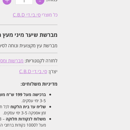
+
-
של
מברשת
שיער
כל מוצרי
סי.בי.די C.B.D
מיני
מעץ
מלא
לסירוק
מברשת שיער מיני מעץ מלא לס
שיער
קצר
BARBER
מברשת עץ מקצועית ונוחה לסיר
CBD
לחזרה לקטגוריות:
מברשות ומסר
יצרן:
סי.בי.די C.B.D
מדיניות משלוחים:
ברכישה מעל 199 ש"ח
משלו
3-5 ימי עסקים.
שליח עד בית הלקוח
לכל חלקי
זמן אספקה 3-5 ימי עסקים.
משלוח לנקודות חלוקה
– 13 ש"ח
מעל ל1000 נקודות ברחבי הארץ. זמן אספקה 5-8 ימי עסקים.