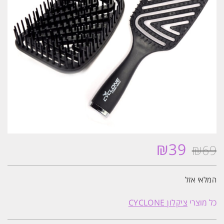
₪
39
₪
69
המחיר
המחיר
המקורי
הנוכחי
היה:
הוא:
המלאי אזל
₪39.
₪69.
כל מוצרי
ציקלון CYCLONE