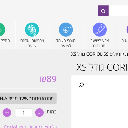
א-ב
צבע לשיער
מוצרי חשמל
מברשות ואביזרי
החלקה
וחמצנים
לשיער
שיער
CORIOLIS גודל XS
₪
89
מתנה! סרום לשיער מבית H.A בגודל מלא. בכל הזמנה מעל 349₪. עד חצות.
+
-
כמות
כמות:
של
מברשת
פן
כל מוצרי
קוריוליס Corioliss