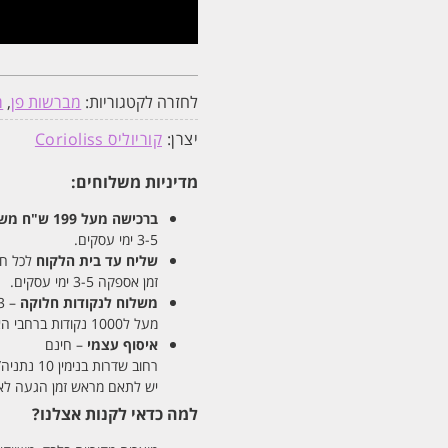
לחזרה לקטגוריות:
מברשות פן
,
מ
יצרן:
קוריוליס Corioliss
מדיניות משלוחים:
ברכישה מעל 199 ש"ח
משלו
3-5 ימי עסקים.
שליח עד בית הלקוח
לכל חלקי
זמן אספקה 3-5 ימי עסקים.
משלוח לנקודות חלוקה
– 13 ש"ח
מעל ל1000 נקודות ברחבי הארץ. זמן אספקה 5-8 ימי עסקים.
איסוף עצמי
– חינם
רחוב שדרות בנימין 10 נתניה/ רחוב פנקס 12 נתניה – לבחירתכם
יש לתאם מראש זמן הגעה לאיסוף עצ
למה כדאי לקנות אצלנו?