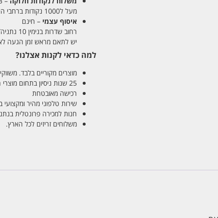
משלוח לנקודות חלוקה
– 13 ש"ח
מעל ל1000 נקודות ברחבי הארץ. זמן אספקה 5-8 ימי עסקים.
איסוף עצמי
– חינם
רחוב שדרות בנימין 10 נתניה/ רחוב פנקס 12 נתניה – לבחירתכם
יש לתאם מראש זמן הגעה לאיסוף עצ
למה כדאי לקנות אצלנו?
מוצרים מקוריים בלבד. משווקים
25 שנות ניסיון בתחום מוצרי השיער והטיפוח
רכישה מאובטחת
שירות טלפוני מהיר ומקצועי 
חנות למכירה פרונטלית בנתניה בע
משלוחים זריזים לכל הארץ.