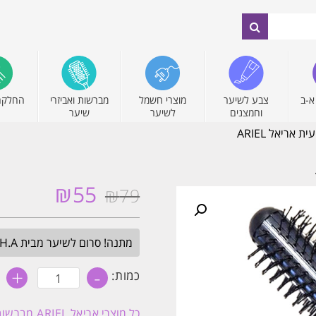
א-ב
צבע לשיער
מוצרי חשמל
מברשות ואביזרי
החלקה
וחמצנים
לשיער
שיער
אריאל ARIEL
₪
55
₪
79
המחיר
המחיר
המקורי
הנוכחי
היה:
הוא:
מתנה! סרום לשיער מבית H.A בגודל מלא. בכל הזמנה מעל 349₪. עד חצות.
₪55.
₪79.
+
-
כמות
כמות:
של
מברשת
פן
כל מוצרי
אריאל ARIEL מברשות