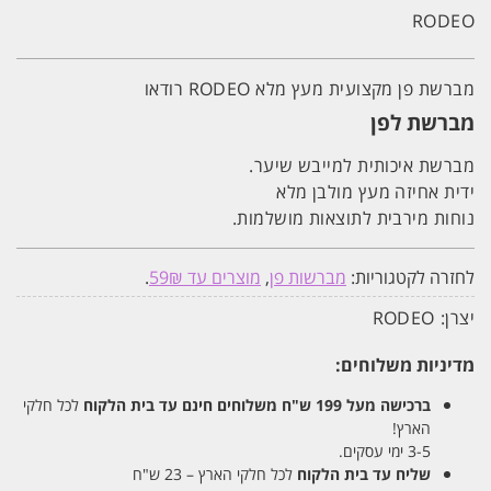
פן
RODEO
מקצועית
מעץ
מלא
RODEO
מברשת פן מקצועית מעץ מלא RODEO רודאו
רודאו
דגם
מברשת לפן
1702
XS
מברשת איכותית למייבש שיער.
ידית אחיזה מעץ מולבן מלא
נוחות מירבית לתוצאות מושלמות.
לחזרה לקטגוריות:
מברשות פן
,
מוצרים עד 59₪
.
יצרן:
RODEO
מדיניות משלוחים:
ברכישה מעל 199 ש"ח
משלוחים חינם עד בית הלקוח
לכל חלקי
הארץ!
3-5 ימי עסקים.
שליח עד בית הלקוח
לכל חלקי הארץ – 23 ש"ח