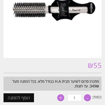
₪
55
מתנה! סרום לשיער מבית H.A בגודל מלא. בכל הזמנה מעל
349₪. עד חצות.
+
-
כמות
כמות:
הוסף להזמנה
של
מברשת