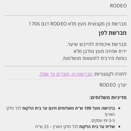
פן
RODEO
מקצועית
מעץ
מלא
רודאו
מברשת פן מקצועית מעץ מלא RODEO דגם 1706
RODEO
דגם
מברשת לפן
1706
מברשת איכותית למייבש שיער.
ידית אחיזה מעץ מולבן מלא
נוחות מירבית לתוצאות מושלמות.
לחזרה לקטגוריות:
מברשות פן
,
מוצרים עד 59₪
.
יצרן:
RODEO
מדיניות משלוחים:
ברכישה מעל 199 ש"ח
משלוחים חינם עד בית הלקוח
לכל חלקי
הארץ!
3-5 ימי עסקים.
שליח עד בית הלקוח
לכל חלקי הארץ – 23 ש"ח