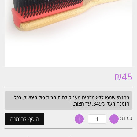
₪
45
מתנה! שמפו ללא מלחים מעניק לחות מבית פול מיטשל. בכל
הזמנה מעל 349₪. עד חצות.
+
-
כמות
כמות:
הוסף להזמנה
של
מברשת
פן
מעץ