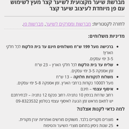
מברשת שיער מקצועית לשיער קצר מעץ לשימוש
לעיצוב
עם פן מיוחדת לעיצוב שיער קצר
שיער
קצר
לחזרה לקטגוריות:
מברשות ומסרקים לשיער
,
מברשות פן
.
מדיניות משלוחים:
ברכישה מעל 199 ש"ח
משלוחים חינם עד בית הלקוח
לכל חלקי
הארץ!
3-5 ימי עסקים.
שליח עד בית הלקוח
לכל חלקי הארץ – 23 ש"ח
זמן אספקה 3-5 ימי עסקים.
משלוח לנקודות חלוקה
– 13 ש"ח
מעל ל1000 נקודות ברחבי הארץ. זמן אספקה 5-8 ימי עסקים.
איסוף עצמי
– חינם
רחוב שדרות בנימין 10 נתניה/ רחוב פנקס 12 נתניה – לבחירתכם
יש לתאם מראש זמן הגעה לאיסוף עצמי בטלפון 09-8323532
למה כדאי לקנות אצלנו?
מוצרים מקוריים בלבד. משווקים מורשים ואחריות יצרן מקורית.
25 שנות ניסיון בתחום מוצרי השיער והטיפוח