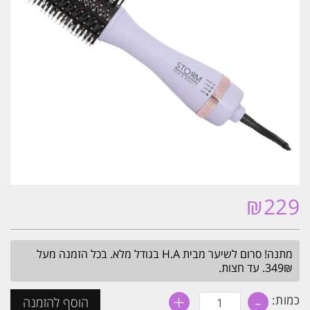
₪
229
מתנה! סרום לשיער מבית H.A בגודל מלא. בכל הזמנה מעל
349₪. עד חצות.
+
-
כמות
כמות:
הוסף להזמנה
של