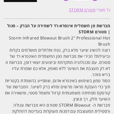
מברשת
פן
כל מוצרי
סטורם STORM
חשמלית
אינפרא-רד
לשמירה
על
מברשת פן חשמלית אינפרא-רד לשמירה על הברק – סגול
הברק
| סטורם STORM
-
סגול
Storm Infrared Blowout Brush 2" Professional Hot
|
Brush
סטורם
STORM
רוצה להשיג שיער מלא ברק, נפח ותלתלים מושלמים בקלות
וביעילות? הכירי את מברשת הפן החשמלית האינפרא רד של
סטורם. עם טכנולוגיה מתקדמת וביצועים יוצאי דופן, מברשת זו
לא רק מעצבת את השיער ללא מאמץ, אלא גם שומרת עליו
בריא וזוהר.
הסוד טמון בשימוש באינפרא אדום, שמסייע בהשמדת בקטריות
תוך כדי הענקת מראה מרשים ומלא ברק לשיער. המברשת של
קורטקס מפחיתה משמעותית קרזול וחשמל סטטי, ומשאירה את
השיער חלק, רך ונוצץ.
מברשת ה- STORM Blowout סטורם היא מברשת עגולה
ורסטילית המעוצבת עם דפנות מעוקלות בעדינות להחלקת