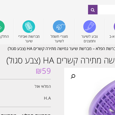
א-ב
צבע לשיער
מוצרי חשמל
מברשות ואביזרי
החלקה
וחמצנים
לשיער
שיער
שת הפלא – מברשת שיער גמישה מתירה קשרים HA (צבע סגול)
קשרים HA (צבע סגול)
₪
59
המלאי אזל
H.A