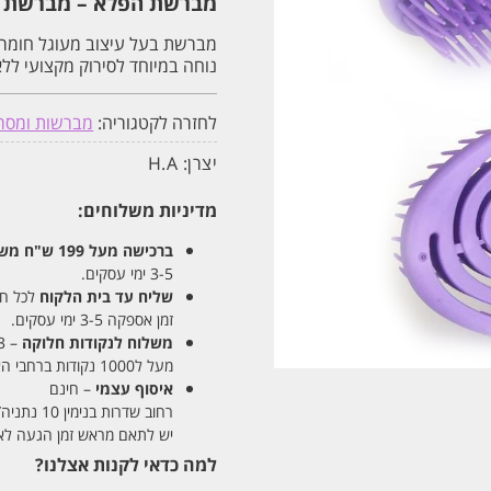
מברשת הפלא – מברשת שי
מברשת בעל עיצוב מעוגל חומר ג
נוחה במיוחד לסירוק מקצועי לל
לחזרה לקטגוריה:
מברשות ומסר
יצרן:
H.A
מדיניות משלוחים:
ברכישה מעל 199 ש"ח
משלו
3-5 ימי עסקים.
שליח עד בית הלקוח
לכל חלקי
זמן אספקה 3-5 ימי עסקים.
משלוח לנקודות חלוקה
– 13 ש"ח
מעל ל1000 נקודות ברחבי הארץ. זמן אספקה 5-8 ימי עסקים.
איסוף עצמי
– חינם
רחוב שדרות בנימין 10 נתניה/ רחוב פנקס 12 נתניה – לבחירתכם
יש לתאם מראש זמן הגעה לאיסוף עצ
למה כדאי לקנות אצלנו?