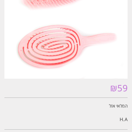
₪
59
המלאי אזל
H.A