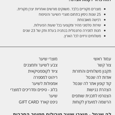
מוצרים מקוריים בלבד. משווקים מורשים ואחריות יצרן מקורית.
25 שנות ניסיון בתחום מוצרי השיער והטיפוח
רכישה מאובטחת
שירות טלפוני מהיר ומקצועי בכל שעות הפעילות.
חנות למכירה פרונטלית בנתניה בעלת ותק של 23 שנים
משלוחים זריזים לכל הארץ.
עמוד ראשי
מוצרי שיער
צור קשר
צבע לשיער וחמצנים
תקנון משלוחים והחזרות
ציוד לקוסמטיקאית
אודות לה שנטל
ריהוט למספרה
קוד קופון אתר לה שנטל
אמפולות לשיער
הצהרת נגישות
בלוג - טיפים ומדריכים למוצרי
הצטרפו לתכנית שותפים
שיער
הרשמה למועדון לקוחות
גיפט קארד GIFT CARD
לה שנטל - מוצרי שיער מובילים ממיטב החברות