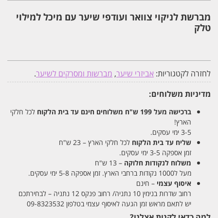
לניקוי
צוואר
מברשת לניקוי צוואר ועודפי שיער עם מיכל למילוי
ועודפי
טלק
שיער
עם
מיכל
למילוי
טלק
[כחול]
לחזרה לקטגוריות:
אביזרי שיער
,
מברשות ומסרקים לשיער
.
מדיניות משלוחים:
ברכישה מעל 199 ש"ח
משלוחים חינם עד בית הלקוח
לכל חלקי
הארץ!
3-5 ימי עסקים.
שליח עד בית הלקוח
לכל חלקי הארץ – 23 ש"ח
זמן אספקה 3-5 ימי עסקים.
משלוח לנקודות חלוקה
– 13 ש"ח
מעל ל1000 נקודות ברחבי הארץ. זמן אספקה 5-8 ימי עסקים.
איסוף עצמי
– חינם
רחוב שדרות בנימין 10 נתניה/ רחוב פנקס 12 נתניה – לבחירתכם
יש לתאם מראש זמן הגעה לאיסוף עצמי בטלפון 09-8323532
למה כדאי לקנות אצלנו?