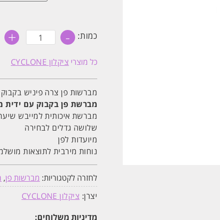
+
-
כמות
כמות:
של
מברשת
פן
כל מוצרי
ציקלון CYCLONE
צרה
פיניש
בקבוק
עם
מברשות פן צרה פיניש בקבוק עם ידית מעץ CYCLONE ג
ידית
מעץ
מברשת פן בקבוק עם ידית מ
CYCLONE
מברשת איכותית למייבש שיער.
שלושה גדלים לבחירה
מיועדות לפן
נוחות מירבית לתוצאות מושלמו
לחזרה לקטגוריות:
מברשות פן
,
מ
יצרן:
ציקלון CYCLONE
מדיניות משלוחים: