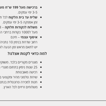
ברכישה מעל 199 ש"ח
משלו
3-5 ימי עסקים.
שליח עד בית הלקוח
לכל חלקי
זמן אספקה 3-5 ימי עסקים.
משלוח לנקודות חלוקה
– 13 ש"ח
מעל ל1000 נקודות ברחבי הארץ. זמן אספקה 5-8 ימי עסקים.
איסוף עצמי
– חינם
רחוב שדרות בנימין 10 נתניה/ רחוב פנקס 12 נתניה – לבחירתכם
יש לתאם מראש זמן הגעה לאיסוף עצ
למה כדאי לקנות אצלנו?
מוצרים מקוריים בלבד. משווקים
25 שנות ניסיון בתחום מוצרי השיער והטיפוח
רכישה מאובטחת
שירות טלפוני מהיר ומקצועי 
חנות למכירה פרונטלית בנתניה בע
משלוחים זריזים לכל הארץ.