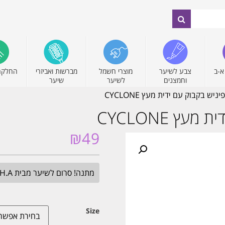
א-ב
צבע לשיער
מוצרי חשמל
מברשות ואביזרי
החלקה
וחמצנים
לשיער
שיער
ש בקבוק עם ידית מעץ CYCLONE
ץ CYCLONE
₪
49
מתנה! סרום לשיער מבית H.A בגודל מלא. בכל הזמנה מעל 349₪. עד חצות.
Size