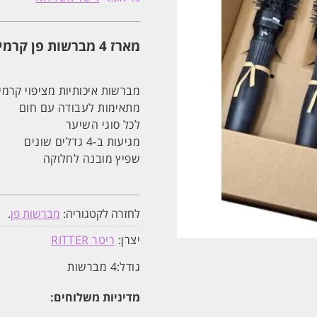
מברשות
פן
קרמיות
מקצועיות
מארז 4 מברשות פן קרמיות לפן – מקצועיות | ריטר RITTER
לפן
|
ריטר
RITTER
מברשות איכותיות מציפוי קרמי
מתאימות לעבודה עם חום
לכל סוגי השיער
מגיעות ב-4 גדלים שונים
שפיץ מובנה לחלוקה
לחזרה לקטגוריה:
מברשות פן
.
יצרן:
ריטר RITTER
גודל:
4 מברשות
מדיניות משלוחים: