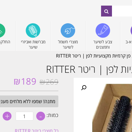
א-ב
צבע לשיער
מוצרי חשמל
מברשות ואביזרי
החלקה
וחמצנים
לשיער
שיער
₪
189
₪
269
המחיר
המחיר
המקורי
הנוכחי
היה:
הוא:
מתנה! שמפו ללא מלחים מעניק לחות 
₪189.
₪269.
+
-
כמות
כמות:
של
מארז
4
כל מוצרי
ריטר RITTER