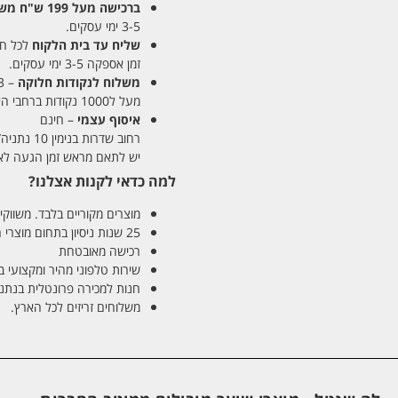
ברכישה מעל 199 ש"ח
משלו
3-5 ימי עסקים.
שליח עד בית הלקוח
לכל חלקי
זמן אספקה 3-5 ימי עסקים.
משלוח לנקודות חלוקה
– 13 ש"ח
מעל ל1000 נקודות ברחבי הארץ. זמן אספקה 5-8 ימי עסקים.
איסוף עצמי
– חינם
רחוב שדרות בנימין 10 נתניה/ רחוב פנקס 12 נתניה – לבחירתכם
יש לתאם מראש זמן הגעה לאיסוף עצ
למה כדאי לקנות אצלנו?
מוצרים מקוריים בלבד. משווקים
25 שנות ניסיון בתחום מוצרי השיער והטיפוח
רכישה מאובטחת
שירות טלפוני מהיר ומקצועי 
חנות למכירה פרונטלית בנתניה בע
משלוחים זריזים לכל הארץ.