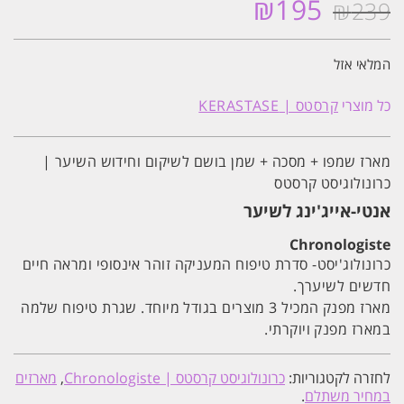
₪
195
₪
239
המחיר
המחיר
המקורי
הנוכחי
היה:
הוא:
המלאי אזל
₪195.
₪239.
כל מוצרי
קרסטס | KERASTASE
מארז שמפו + מסכה + שמן בושם לשיקום וחידוש השיער |
כרונולוגיסט קרסטס
אנטי-אייג'ינג לשיער
Chronologiste
כרונולוג'יסט- סדרת טיפוח המעניקה זוהר אינסופי ומראה חיים
חדשים לשיערך.
מארז מפנק המכיל 3 מוצרים בגודל מיוחד. שגרת טיפוח שלמה
במארז מפנק ויוקרתי.
לחזרה לקטגוריות:
כרונולוגיסט קרסטס | Chronologiste
,
מארזים
במחיר משתלם
.