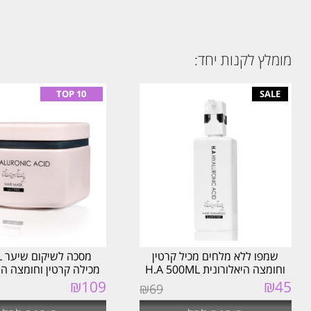
מומלץ לקנות יחד:
שמפו ללא מלחים מכיל קרטין
מס
וחומצה היאלורונית H.A 500ML
מכילה קרטין וחומצה הי
H.A
45
המחיר
₪
המחיר
109
₪
₪
69
המקורי
הנוכחי