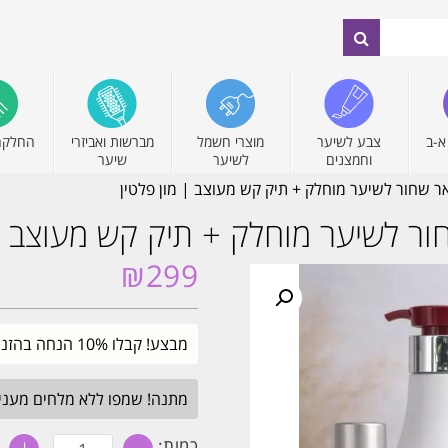
א-ב
צבע לשיער
מוצרי חשמל
מברשות ואביזרי
החלקה
וחמצנים
לשיער
שיער
אר שחור לשיער מוחלק + תיק קש מעוצב | מון פלטין
ור לשיער מוחלק + תיק קש מעוצב | 
₪
299
מבצע! קבלו 10% הנחה בהזנת קוד קופון SALE. עד חצות.
מתנה! שמפו ללא מלחים מעניק לחות 
כמות
כמות: