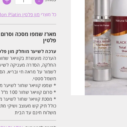
+
-
של
מארז
שמפו
כל מוצרי
מון פלטין Mon Platin
מסכה
וסרום
קוויאר
שחור
מארז שמפו מסכה וסרום ק
לשיער
מוחלק
פלטין
+
תיק
ערכה לשיער מוחלק מון פלטין בלא
קש
מעוצב
הערכה מועשרת בקוויאר שחור
|
החלקה, הסדרה מעניקה לשיער 
מון
פלטין
לשמור על מראה חי ובריא. הס
חשמל סטטי.
* שמפו קוויאר שחור לשיער מוחלק 500 מ "ל- מון פלטין n
* סרום קוויאר שחור 100 מ"ל לשיער מוחלק – מון פלטין Mon platin
* מסכת קוויאר שחור לשיער מוחלק 500 מ"ל- מון פלטין 
כולל תיק קש מעוצב ושיקי מתנ
משלוח חינם עד הבית