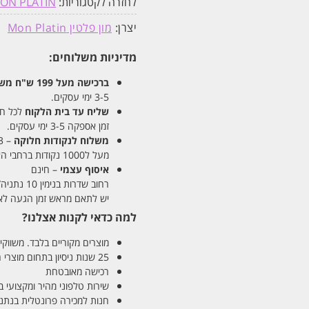
לחזרה לקטגוריות:
ON PLATIN
יצרן:
מון פלטין Mon Platin
מדיניות משלוחים:
ברכישה מעל 199 ש"ח
משלו
3-5 ימי עסקים.
שליח עד בית הלקוח
לכל חלקי
זמן אספקה 3-5 ימי עסקים.
משלוח לנקודות חלוקה
– 13 ש"ח
מעל ל1000 נקודות ברחבי הארץ. זמן אספקה 5-8 ימי עסקים.
איסוף עצמי
– חינם
רחוב שדרות בנימין 10 נתניה/ רחוב פנקס 12 נתניה – לבחירתכם
יש לתאם מראש זמן הגעה לאיסוף עצ
למה כדאי לקנות אצלנו?
מוצרים מקוריים בלבד. משווקים
25 שנות ניסיון בתחום מוצרי השיער והטיפוח
רכישה מאובטחת
שירות טלפוני מהיר ומקצועי 
חנות למכירה פרונטלית בנתניה בע