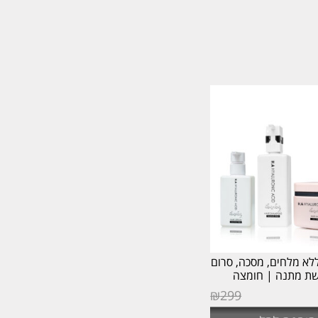
לא מלחים, מסכה, סרום
ת מתנה | חומצה
אלורונית H.A
יר
₪
299
כחי