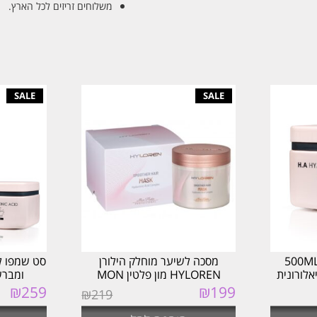
משלוחים זריזים לכל הארץ.
כה לשיקום שיער 500ML
מסכה לשיער מוחלק הילורן
סט שמפו ל
אלורונית
HYLOREN מון פלטין MON
ומברש
PLATIN
הי
המחיר
199
₪
המחיר
המחיר
259
₪
המח
₪
219
המקורי
הנוכחי
המקורי
הנו