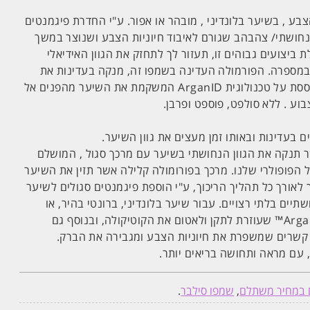
הצבע , בשיער בלונדיני , מובהר או אפור. ע"י החדרת פיגמנטים
הנחושתי/ צהבהב שגורם לאיבוד חיוניות הצבע ושנוצר במשך
ביצועים גבוהים זו, תעזור לך לתחזק את הגוון האידיאלי
ם במספרה. הפורמולה העדינה בשמפו זה, מנקה בעדינות את
השיער, מבלי לייבש אותו ומבוססת על טכנולוגית ArganID המשקמת את השיער מהפנים אל
וע . ללא סולפט, פוספט ופרבן.
 בעדינות ובאותו זמן מעצים את גוון השיער.
תנקה את הגוון הנחושתי בשיער עם מרכך סגול , המושלם
 הפופולרי שלנו. מרכך בפורומולה קלילה אשר תזין את השיער
לאורך כל תהליך הריכוך, ע"י הוספת פיגמנטים סגולים לשיער
תיים בלתי רצויים. עבור שיער בלונדיני, ברונטי בהיר, או
אפור. מכיל גם טכנולוגיית ArganID™ שעוזרת לתקן ולאטום את הקוטיקולה, ובנוסף גם
קשרים שמשפרת את חיוניות הצבע ומגבירה את הברק.
, עם מראה ותחושה בריאים יותר.
 במחיר משתלם
,
שמפו סילבר
.