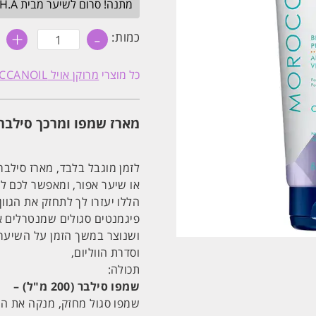
מתנה! סרום לשיער מבית H.A בגודל מלא. בכל הזמנה מעל 349₪. עד חצות.
+
-
כמות
כמות:
של
מארז
שמפו
כל מוצרי
מרוקן אויל MOROCCANOIL
ומרכך
סילבר
לבלונד
מושלם
מארז שמפו ומרכך סילבר MOROCCANOIL – לבלונד המושל
מרוקן
אויל
'קולור
קר'
לזמן מוגבל בלבד, מארז סילבר
200ML
או שיער אפור, ומאפשר לכם ל
הללו יעזרו לך לתחזק את הגוון
פיגמנטים סגולים שמנטרלים א
ושנוצר במשך הזמן על השיער.
וסדרת הווליום,
תכולה:
שמפו סילבר (200 מ"ל) –
שמפו סגול מחזק, מנקה את השי