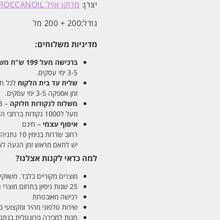
יצרן:
מרוקן אויל MOROCCANOIL
גודל:
200 + 200 מל
מדיניות משלוחים:
ברכישה מעל 199 ש"ח
משלו
3-5 ימי עסקים.
שליח עד בית הלקוח
לכל חלקי
זמן אספקה 3-5 ימי עסקים.
משלוח לנקודות חלוקה
– 13 ש"ח
מעל ל1000 נקודות ברחבי הארץ. זמן אספקה 5-8 ימי עסקים.
איסוף עצמי
– חינם
רחוב שדרות בנימין 10 נתניה/ רחוב פנקס 12 נתניה – לבחירתכם
יש לתאם מראש זמן הגעה לאיסוף עצ
למה כדאי לקנות אצלנו?
מוצרים מקוריים בלבד. משווקים
25 שנות ניסיון בתחום מוצרי השיער והטיפוח
רכישה מאובטחת
שירות טלפוני מהיר ומקצועי 
חנות למכירה פרונטלית בנתניה בע