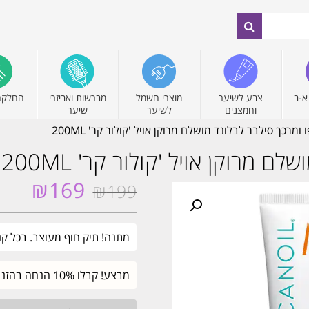
א-ב
צבע לשיער
מוצרי חשמל
מברשות ואביזרי
החלקה
וחמצנים
לשיער
שיער
מרכך סילבר לבלונד מושלם מרוקן אויל 'קולור קר' 200ML
מרוקן אויל 'קולור קר' 200ML
₪
169
₪
199
המחיר
המחיר
המקורי
הנוכחי
היה:
הוא:
מתנה! תיק חוף מעוצב. בכל קניה מעל 249₪ ממ
₪169.
₪199.
מבצע! קבלו 10% הנחה בהזנת קוד קופון SALE. עד חצות.