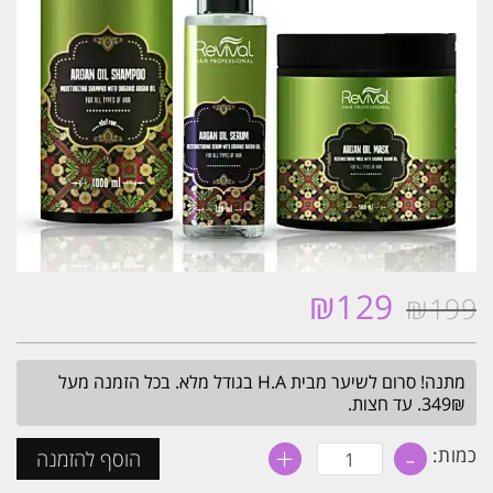
₪
129
₪
199
המחיר
המחיר
המקורי
הנוכחי
היה:
הוא:
מתנה! סרום לשיער מבית H.A בגודל מלא. בכל הזמנה מעל
₪129.
₪199.
349₪. עד חצות.
+
-
כמות
כמות:
הוסף להזמנה
של
מארז