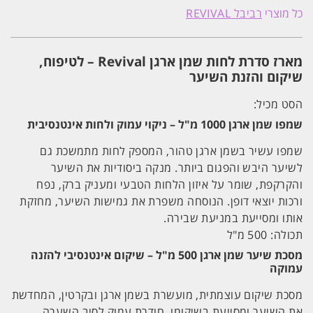
לחות
כל מוצרי
רביבל REVIVAL
ושמן
ארגן
-
שמפו
מארז סדרת לחות שמן ארגן Revival – לטיפוח,
1L
מסכה
שיקום והזנת השיער
וסרום
רביבל
הסט מכיל:
|
REVIVAL
שמפו שמן ארגן 1000 מ"ל – ניקוי עמוק ולחות אינטנסיבית
שמפו עשיר בשמן ארגן טהור, המספק לחות מתמשכת גם
לשיער היבש והפגום ביותר. מנקה ביסודיות את השיער
והקרקפת, שומר על איזון הלחות הטבעי ומעניק ברק, נפח
ורכות יוצאי דופן. הנוסחה משפרת את גמישות השיער, מחזקת
אותו ומסייעת במניעת שבירה.
תכולה: 500 מ"ל
מסכת שיער שמן ארגן 500 מ"ל – שיקום אינטנסיבי להזנה
עמוקה
מסכת שיקום עוצמתית, מועשרת בשמן ארגן ובקרטין, המחדשת
את השיער ומסייעת בשיקומו. חודרת עמוק לסיב השערה,