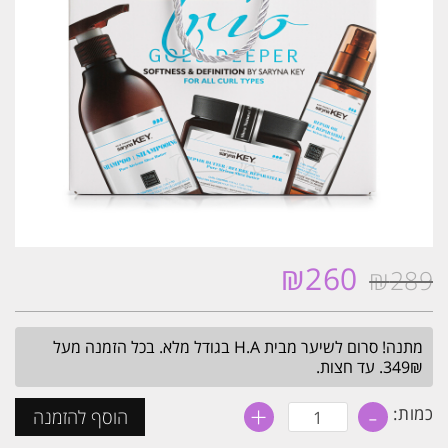
₪
260
₪
289
המחיר
המחיר
המקורי
הנוכחי
היה:
הוא:
מתנה! סרום לשיער מבית H.A בגודל מלא. בכל הזמנה מעל
₪260.
₪289.
349₪. עד חצות.
+
-
כמות
כמות:
הוסף להזמנה
של
מארז