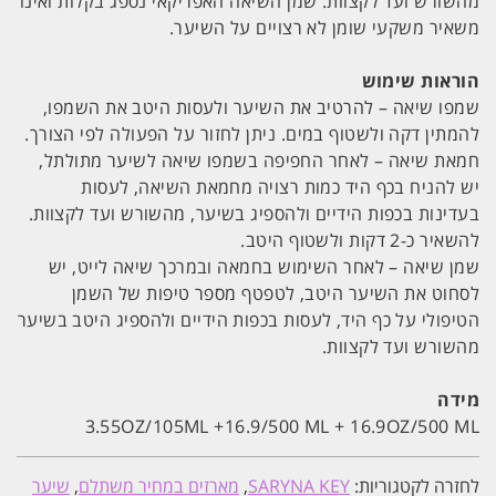
מהשורש ועד לקצוות. שמן השיאה האפריקאי נספג בקלות ואינו
משאיר משקעי שומן לא רצויים על השיער.
הוראות שימוש
שמפו שיאה – להרטיב את השיער ולעסות היטב את השמפו,
להמתין דקה ולשטוף במים. ניתן לחזור על הפעולה לפי הצורך.
חמאת שיאה – לאחר החפיפה בשמפו שיאה לשיער מתולתל,
יש להניח בכף היד כמות רצויה מחמאת השיאה, לעסות
בעדינות בכפות הידיים ולהספיג בשיער, מהשורש ועד לקצוות.
להשאיר כ-2 דקות ולשטוף היטב.
שמן שיאה – לאחר השימוש בחמאה ובמרכך שיאה לייט, יש
לסחוט את השיער היטב, לטפטף מספר טיפות של השמן
הטיפולי על כף היד, לעסות בכפות הידיים ולהספיג היטב בשיער
מהשורש ועד לקצוות.
מידה
3.55OZ/105ML +16.9/500 ML + 16.9OZ/500 ML
לחזרה לקטגוריות:
SARYNA KEY
,
מארזים במחיר משתלם
,
שיער