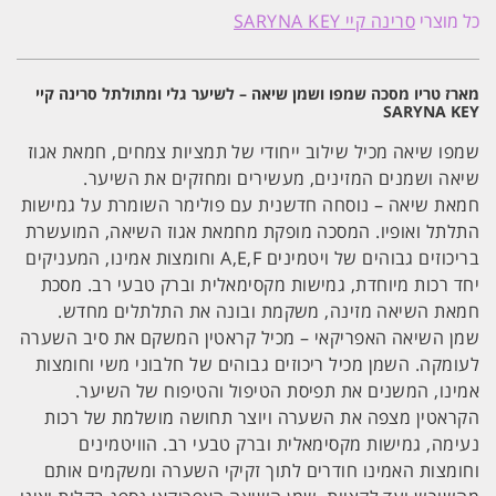
טריו
כל מוצרי
סרינה קיי SARYNA KEY
מסכה
שמפו
ושמן
שיאה
מארז טריו מסכה שמפו ושמן שיאה – לשיער גלי ומתולתל סרינה קיי
-
SARYNA KEY
לשיער
גלי
ומתולתל
שמפו שיאה מכיל שילוב ייחודי של תמציות צמחים, חמאת אגוז
סרינה
שיאה ושמנים המזינים, מעשירים ומחזקים את השיער.
קיי
SARYNA
חמאת שיאה – נוסחה חדשנית עם פולימר השומרת על גמישות
KEY
התלתל ואופיו. המסכה מופקת מחמאת אגוז השיאה, המועשרת
בריכוזים גבוהים של ויטמינים A,E,F וחומצות אמינו, המעניקים
יחד רכות מיוחדת, גמישות מקסימאלית וברק טבעי רב. מסכת
חמאת השיאה מזינה, משקמת ובונה את התלתלים מחדש.
שמן השיאה האפריקאי – מכיל קראטין המשקם את סיב השערה
לעומקה. השמן מכיל ריכוזים גבוהים של חלבוני משי וחומצות
אמינו, המשנים את תפיסת הטיפול והטיפוח של השיער.
הקראטין מצפה את השערה ויוצר תחושה מושלמת של רכות
נעימה, גמישות מקסימאלית וברק טבעי רב. הוויטמינים
וחומצות האמינו חודרים לתוך זקיקי השערה ומשקמים אותם