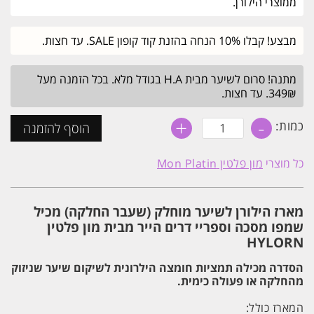
ממוצרי הילורן.
מבצע! קבלו 10% הנחה בהזנת קוד קופון SALE. עד חצות.
מתנה! סרום לשיער מבית H.A בגודל מלא. בכל הזמנה מעל
349₪. עד חצות.
+
-
כמות
כמות:
הוסף להזמנה
של
מארז
הילורן
כל מוצרי
מון פלטין Mon Platin
לשיער
מוחלק
HYLOREN
מון
מארז הילורן לשיער מוחלק (שעבר החלקה) מכיל
פלטין
MON
שמפו מסכה וספריי דרים הייר מבית מון פלטין
PLATIN
HYLORN
הסדרה מכילה תמציות חומצה הילרונית לשיקום שיער שניזוק
מהחלקה או פעולה כימית.
המארז כולל: