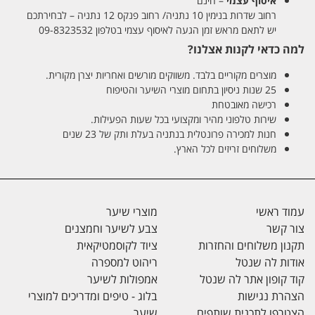
איסוף עצמי
– חינם
רחוב שדרות בנימין 10 נתניה/ רחוב פנקס 12 נתניה – לבחירתכם
יש לתאם מראש זמן הגעה לאיסוף עצמי בטלפון 09-8323532
למה כדאי לקנות אצלנו?
מוצרים מקוריים בלבד. משווקים מורשים ואחריות יצרן מקורית.
25 שנות ניסיון בתחום מוצרי השיער והטיפוח
רכישה מאובטחת
שירות טלפוני מהיר ומקצועי בכל שעות הפעילות.
חנות למכירה פרונטלית בנתניה בעלת ותק של 23 שנים
משלוחים זריזים לכל הארץ.
עמוד ראשי
מוצרי שיער
צור קשר
צבע לשיער וחמצנים
תקנון משלוחים והחזרות
ציוד לקוסמטיקאית
אודות לה שנטל
ריהוט למספרה
קוד קופון אתר לה שנטל
אמפולות לשיער
הצהרת נגישות
בלוג - טיפים ומדריכים למוצרי
הצטרפו לתכנית שותפים
שיער