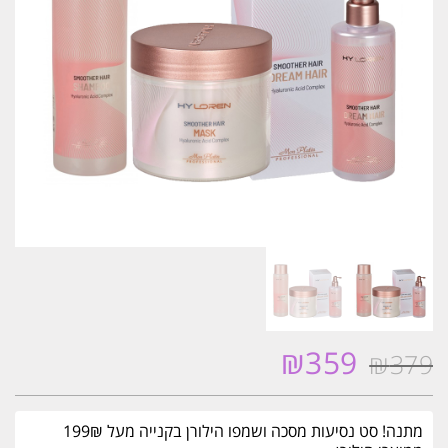
₪
359
₪
379
המחיר
המחיר
המקורי
הנוכחי
היה:
הוא:
מתנה! סט נסיעות מסכה ושמפו הילורן בקנייה מעל 199₪
₪359.
₪379.