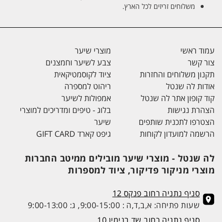
משלוחים זריזים לכל הארץ.
עמוד ראשי
מוצרי שיער
צור קשר
צבע לשיער וחמצנים
תקנון משלוחים והחזרות
ציוד לקוסמטיקאית
אודות לה שנטל
ריהוט למספרה
קוד קופון אתר לה שנטל
אמפולות לשיער
הצהרת נגישות
בלוג - טיפים ומדריכים למוצרי
הצטרפו לתכנית שותפים
שיער
הרשמה למועדון לקוחות
גיפט קארד GIFT CARD
לה שנטל - מוצרי שיער מובילים ממיטב החברות
מוצרי מניקור פדיקור, ציוד למספרות
סניף נתניה רחוב פנקס 12
שעות פתיחה: א,ב,ד,ה : 9:00-15:00, ג: 9:00-13:00
סניף נתניה רחוב שד בנימין 10