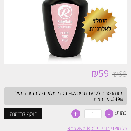
₪
59
₪
68
המחיר
המחיר
המקורי
הנוכחי
היה:
הוא:
מתנה! סרום לשיער מבית H.A בגודל מלא. בכל הזמנה מעל
₪59.
₪68.
349₪. עד חצות.
+
-
כמות
כמות:
הוסף להזמנה
של
לק
ג׳ל
כל מוצרי
רוביניילס RobyNails
היפואלרגני