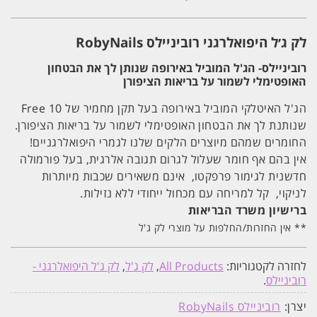
#169
רוביניילס
RobyNails
לק ג׳ל היפואלרגני רוביניילס RobyNails
רוביניילס- הג'ל המוביל באירופה שנותן לך את הבטחון
האופטימלי לשמור על בריאות הציפורן
הג'ל האיטלקי המוביל באירופה בעל תקן מחמיר של 10 Free
שנותנת לך את הבטחון האופטימלי לשמור על בריאות הציפורן.
החומרים שמהם מיוצרים הלקים שלנו לגמרי היפואלרגניים!
אין בהם אף חומר שעלול לגרום תגובה אלרגית, בעל פורמולה
חדשנית לגימור פרפקטו, אינם משאירים שכבות מיותרות
לניקוי, קל למריחה עם מכחול ייחודי ללא נזילות.
ברישיון משרד הבריאות
** אין החזרות/החלפות על מוצרי לק ג'ל
לחזרה לקטגוריות:
All Products
,
לק ג'ל
,
לק ג'ל היפואלרגני -
רוביניילס
.
יצרן:
רוביניילס RobyNails