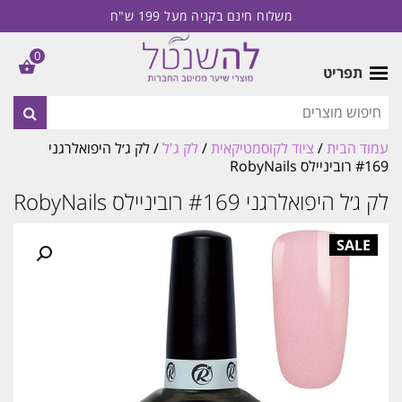
משלוח חינם בקניה מעל 199 ש"ח
0
תפריט
עמוד הבית
/
ציוד לקוסמטיקאית
/
לק ג'ל
/ לק ג׳ל היפואלרגני
#169 רוביניילס RobyNails
לק ג׳ל היפואלרגני #169 רוביניילס RobyNails