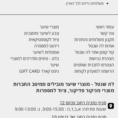
משלוחים זריזים לכל הארץ.
עמוד ראשי
מוצרי שיער
צור קשר
צבע לשיער וחמצנים
תקנון משלוחים והחזרות
ציוד לקוסמטיקאית
אודות לה שנטל
ריהוט למספרה
קוד קופון אתר לה שנטל
אמפולות לשיער
הצהרת נגישות
בלוג - טיפים ומדריכים למוצרי
הצטרפו לתכנית שותפים
שיער
הרשמה למועדון לקוחות
גיפט קארד GIFT CARD
לה שנטל - מוצרי שיער מובילים ממיטב החברות
מוצרי מניקור פדיקור, ציוד למספרות
סניף נתניה רחוב פנקס 12
שעות פתיחה: א,ב,ד,ה : 9:00-15:00, ג: 9:00-13:00
סניף נתניה רחוב שד בנימין 10