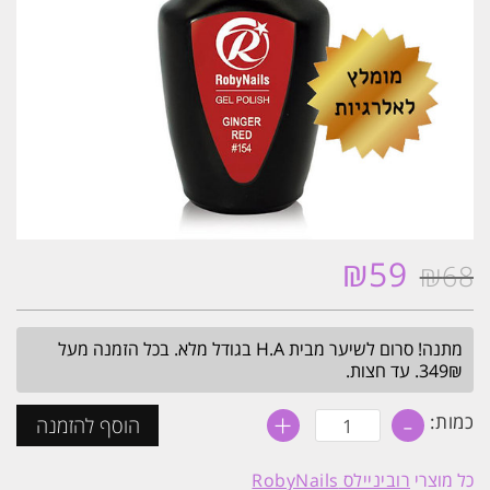
₪
59
₪
68
המחיר
המחיר
המקורי
הנוכחי
היה:
הוא:
מתנה! סרום לשיער מבית H.A בגודל מלא. בכל הזמנה מעל
₪59.
₪68.
349₪. עד חצות.
+
-
כמות
כמות:
הוסף להזמנה
של
לק
ג׳ל
כל מוצרי
רוביניילס RobyNails
היפואלרגני