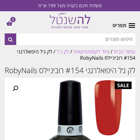
משלוח חינם בקניה מעל 199 ש"ח
0
תפריט
עמוד הבית
/
ציוד לקוסמטיקאית
/
לק ג'ל
/ לק ג׳ל היפואלרגני
#154 רוביניילס RobyNails
לק ג׳ל היפואלרגני #154 רוביניילס RobyNails