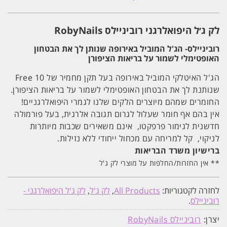
#154
רוביניילס
RobyNails
לק ג׳ל היפואלרגני רוביניילס RobyNails
רוביניילס- הג'ל המוביל באירופה שנותן לך את הבטחון
האופטימלי לשמור על בריאות הציפורן
הג'ל האיטלקי המוביל באירופה בעל תקן מחמיר של 10 Free
שנותנת לך את הבטחון האופטימלי לשמור על בריאות הציפורן.
החומרים שמהם מיוצרים הלקים שלנו לגמרי היפואלרגניים!
אין בהם אף חומר שעלול לגרום תגובה אלרגית, בעל פורמולה
חדשנית לגימור פרפקטו, אינם משאירים שכבות מיותרות
לניקוי, קל למריחה עם מכחול ייחודי ללא נזילות.
ברישיון משרד הבריאות
** אין החזרות/החלפות על מוצרי לק ג'ל
לחזרה לקטגוריות:
All Products
,
לק ג'ל
,
לק ג'ל היפואלרגני -
רוביניילס
.
יצרן:
רוביניילס RobyNails