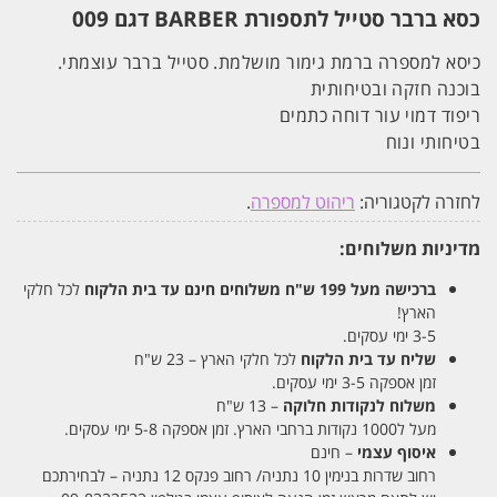
סטייל
כסא ברבר סטייל לתספורת BARBER דגם 009
לתספורת
BARBER
דגם
כיסא למספרה ברמת גימור מושלמת. סטייל ברבר עוצמתי.
009
בוכנה חזקה ובטיחותית
ריפוד דמוי עור דוחה כתמים
בטיחותי ונוח
לחזרה לקטגוריה:
ריהוט למספרה
.
מדיניות משלוחים:
ברכישה מעל 199 ש"ח
משלוחים חינם עד בית הלקוח
לכל חלקי
הארץ!
3-5 ימי עסקים.
שליח עד בית הלקוח
לכל חלקי הארץ – 23 ש"ח
זמן אספקה 3-5 ימי עסקים.
משלוח לנקודות חלוקה
– 13 ש"ח
מעל ל1000 נקודות ברחבי הארץ. זמן אספקה 5-8 ימי עסקים.
איסוף עצמי
– חינם
רחוב שדרות בנימין 10 נתניה/ רחוב פנקס 12 נתניה – לבחירתכם