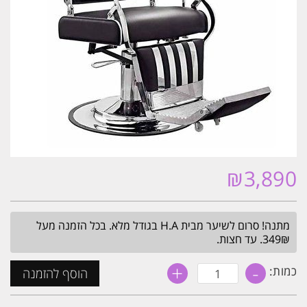
₪
3,890
מתנה! סרום לשיער מבית H.A בגודל מלא. בכל הזמנה מעל
349₪. עד חצות.
+
-
כמות
כמות:
הוסף להזמנה
של
כסא
ברבר