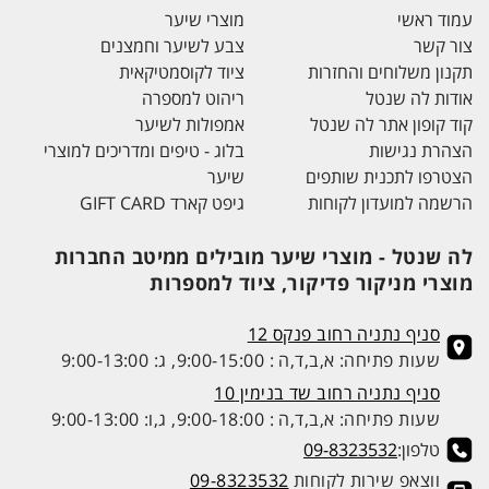
עמוד ראשי
מוצרי שיער
צור קשר
צבע לשיער וחמצנים
תקנון משלוחים והחזרות
ציוד לקוסמטיקאית
אודות לה שנטל
ריהוט למספרה
קוד קופון אתר לה שנטל
אמפולות לשיער
הצהרת נגישות
בלוג - טיפים ומדריכים למוצרי
הצטרפו לתכנית שותפים
שיער
הרשמה למועדון לקוחות
גיפט קארד GIFT CARD
לה שנטל - מוצרי שיער מובילים ממיטב החברות
מוצרי מניקור פדיקור, ציוד למספרות
סניף נתניה רחוב פנקס 12
שעות פתיחה: א,ב,ד,ה : 9:00-15:00, ג: 9:00-13:00
סניף נתניה רחוב שד בנימין 10
שעות פתיחה: א,ב,ד,ה : 9:00-18:00, ג,ו: 9:00-13:00
טלפון:
09-8323532
ווצאפ שירות לקוחות
09-8323532