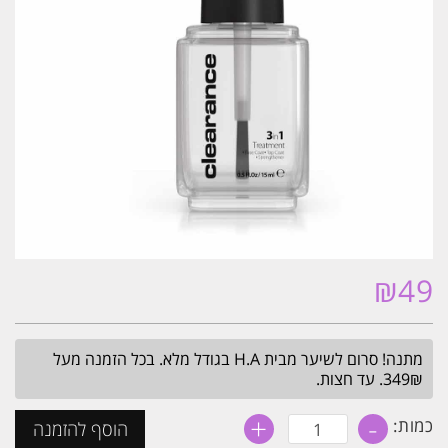
₪
49
מתנה! סרום לשיער מבית H.A בגודל מלא. בכל הזמנה מעל
349₪. עד חצות.
+
-
כמות
כמות:
הוסף להזמנה
של