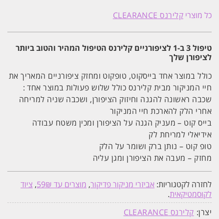
טיפול
3
כל מוצרי
קלירנס CLEARANCE
ב-1
לציפורניים:
הגנה,
חיזוק
טיפול 3 ב-1 לציפורניים קלירנס הטיפול המהיר והטוב ביותר
ושימור
לציפורן שלך
קלירנס
CLEARANCE
כולל במוצר אחד בייסקוט, טופקוט ומחזק ציפורניים המאריך את
חיי המניקור מבית קלירנס כולל שלוש פעולות במוצר אחד :
שכבה ראשונה להגנה וחיזוק הציפורן, ושכבה שניה למריחה
אחרי הלק להארכת חיי המניקור
בייס קוט – מעניק הגנה על הציפורן ומכין משטח עבודה
אידיאלי למריחת לק
טופ קוט – נותן ברק ושומר על הלק
מחזק – מעבה את הציפורן ומגן עליה
לחזרה לקטגוריות:
אביזרי מניקור פדיקור
,
מוצרים עד 59₪
,
ציוד
לקוסמטיקאית
.
יצרן:
קלירנס CLEARANCE