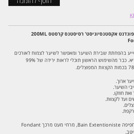
הוסף להזמנה
נדנט אקסטנסיוניסט' רסיסטנס קרסטס 200ML
סייע בהפחתת שבירת השיער ומאפשר לשיער לצמוח לאורכים
חדשים, כשהוא חזק, גמיש ובריא. כבר מהשימוש הראשון תוכלי לראות ירידה של 99%
ער ארוך.
בי השיער.
את חוזקו.
ם ועד לקצוות.
לים.
רקפת.
לאחר חפיפת השיער באמבט חפיפה Bain Extentioniste, מרחי מעט מרכך Fondant