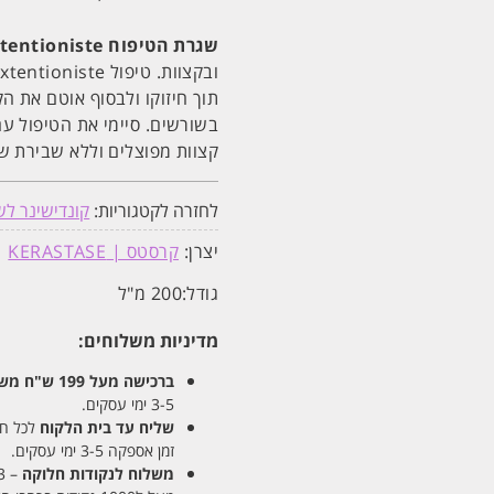
שגרת הטיפוח Extentioniste
תוך חיזוקו ולבסוף אוטם את ה
קצוות מפוצלים וללא שבירת ש
לחזרה לקטגוריות:
קונדישינר לש
יצרן:
קרסטס | KERASTASE
גודל:
200 מ"ל
מדיניות משלוחים:
ברכישה מעל 199 ש"ח
משלו
3-5 ימי עסקים.
שליח עד בית הלקוח
לכל חלקי
זמן אספקה 3-5 ימי עסקים.
משלוח לנקודות חלוקה
– 13 ש"ח