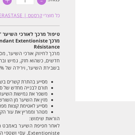
+
-
של
טיפול
מרכך
כל מוצרי
קרסטס | KERASTASE
לאורכי
השיער
'פונדנט
אקסטנסיוניסט'
טיפול מרכך לאורכי השיער 'פו
רסיסטנס
מרכך Fondant Extentioniste
קרסטס
200ML
Résistance
מרכך לחיזוק אורכי השיער, מ
בשבירת השיער, וירידה של 78% בכמות הקצוות המפוצלים.
מסייע בהתרת קשרים בשי
תורם לבנייה מחדש של סי
משפר את גמישות השיער ו
מזין את השיער מן השורשי
מסייע לאטימת קצוות מפוצ
מטהר וממריץ את עור הק
הוראות שימוש:
Extentioniste, עסי ושטפי היטב.