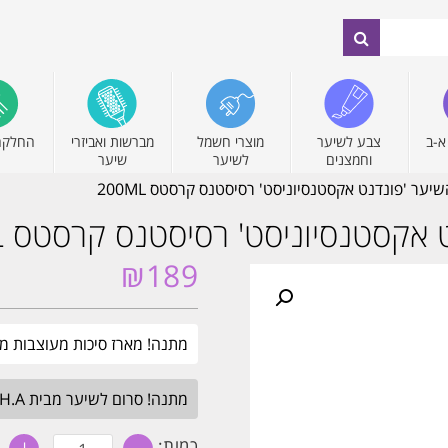
א-ב
צבע לשיער
מוצרי חשמל
מברשות ואביזרי
החלקה
וחמצנים
לשיער
שיער
יער 'פונדנט אקסטנסיוניסט' רסיסטנס קרסטס 200ML
אקסטנסיוניסט' רסיסטנס קרסטס 200ML
₪
189
מתנה! מארז סיכות מעוצבות מבית קרסטס. בקנ
מתנה! סרום לשיער מבית H.A בגודל מלא. בכל הזמנה מעל 349₪. עד חצות.
כמות
כמות: