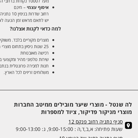
מעל ל1000 נקודות ברחבי הארץ. זמן אספקה 5-8 ימי עסקים.
איסוף עצמי
– חינם
רחוב שדרות בנימין 10 נתניה/ רחוב פנקס 12 נתניה – לבחירתכם
יש לתאם מראש זמן הגעה לאיסוף עצ
למה כדאי לקנות אצלנו?
מוצרים מקוריים בלבד. משווקים
25 שנות ניסיון בתחום מוצרי השיער והטיפוח
רכישה מאובטחת
שירות טלפוני מהיר ומקצועי 
חנות למכירה פרונטלית בנתניה בע
משלוחים זריזים לכל הארץ.
לה שנטל - מוצרי שיער מובילים ממיטב החברות
מוצרי מניקור פדיקור, ציוד למספרות
סניף נתניה רחוב פנקס 12
שעות פתיחה: א,ב,ד,ה : 9:00-15:00, ג: 9:00-13:00