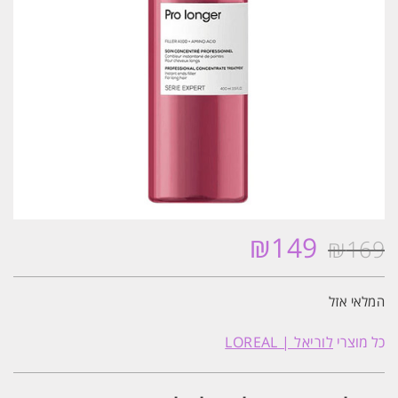
₪
149
₪
169
המחיר
המחיר
המקורי
הנוכחי
היה:
הוא:
המלאי אזל
₪149.
₪169.
כל מוצרי
לוריאל | LOREAL